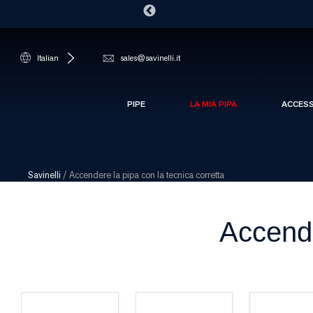
Italian
sales@savinelli.it
PIPE
LA MIA PIPA
ACCES
Savinelli
/
Accendere la pipa con la tecnica corretta
Accende