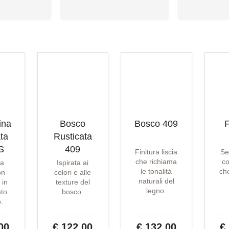
ina
Bosco
Bosco 409
F
ta
Rusticata
S
409
Finitura liscia
Se
che richiama
co
ta
Ispirata ai
le tonalità
che
on
colori e alle
naturali del
 in
texture del
legno.
ato
bosco.
o.
00
€ 122,00
€ 132,00
€