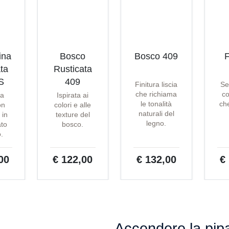
ina
Bosco
Bosco 409
F
ta
Rusticata
S
409
Finitura liscia
Se
che richiama
co
ta
Ispirata ai
le tonalità
che
on
colori e alle
naturali del
 in
texture del
legno.
ato
bosco.
o.
00
€ 122,00
€ 132,00
€
Accendere la pipa