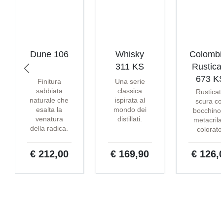
Dune 106
Whisky
Colomb
311 KS
Rustica
673 K
Finitura
Una serie
sabbiata
classica
Rustica
naturale che
ispirata al
scura c
esalta la
mondo dei
bocchino
venatura
distillati.
metacril
della radica.
colorat
€ 212,00
€ 169,90
€ 126,