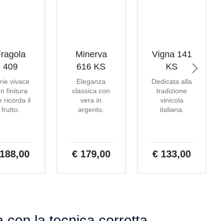
ragola
Minerva
Vigna 141
409
616 KS
KS
rie vivace
Eleganza
Dedicata alla
n finitura
classica con
tradizione
 ricorda il
vera in
vinicola
frutto.
argento.
italiana.
 188,00
€ 179,00
€ 133,00
 con la tecnica corretta