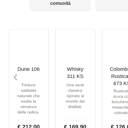
comunità
Dune 106
Whisky
Colomb
311 KS
Rustica
673 K
Finitura
Una serie
sabbiata
classica
Rustica
naturale che
ispirata al
scura c
esalta la
mondo dei
bocchino
venatura
distillati.
metacril
della radica.
colorat
€ 212,00
€ 169,90
€ 126,