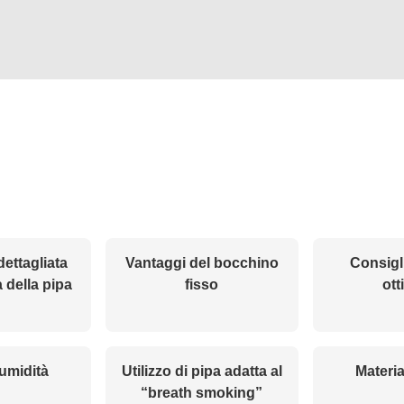
ettagliata
Vantaggi del bocchino
Consigli
a della pipa
fisso
ott
’umidità
Utilizzo di pipa adatta al
Materia
“breath smoking”