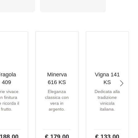
ragola
Minerva
Vigna 141
409
616 KS
KS
rie vivace
Eleganza
Dedicata alla
n finitura
classica con
tradizione
 ricorda il
vera in
vinicola
frutto.
argento.
italiana.
 188,00
€ 179,00
€ 133,00