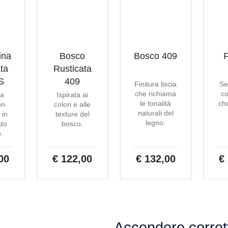
ina
Bosco
Bosco 409
F
ta
Rusticata
S
409
Finitura liscia
Se
che richiama
co
ta
Ispirata ai
le tonalità
che
on
colori e alle
naturali del
 in
texture del
legno.
ato
bosco.
o.
00
€ 122,00
€ 132,00
€
Accendere corret