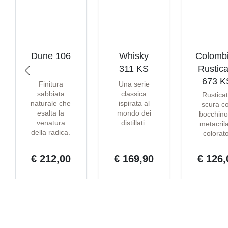
Dune 106
Whisky
Colomb
311 KS
Rustica
673 K
Finitura
Una serie
sabbiata
classica
Rustica
naturale che
ispirata al
scura c
esalta la
mondo dei
bocchino
venatura
distillati.
metacril
della radica.
colorat
€ 212,00
€ 169,90
€ 126,