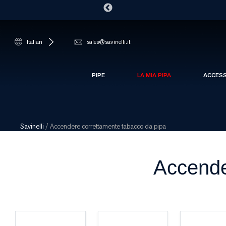
Italian
sales@savinelli.it
PIPE
LA MIA PIPA
ACCES
Savinelli
/
Accendere correttamente tabacco da pipa
Accende