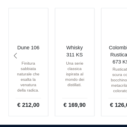
Dune 106
Whisky
Colomb
311 KS
Rustica
673 K
Finitura
Una serie
sabbiata
classica
Rustica
naturale che
ispirata al
scura c
esalta la
mondo dei
bocchino
venatura
distillati.
metacril
della radica.
colorat
€ 212,00
€ 169,90
€ 126,