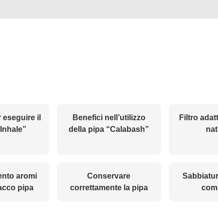
 eseguire il
Benefici nell’utilizzo
Filtro adat
Inhale”
della pipa “Calabash”
nat
nto aromi
Conservare
Sabbiatur
acco pipa
correttamente la pipa
com