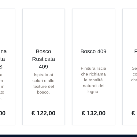
ina
Bosco
Bosco 409
F
ta
Rusticata
S
409
Finitura liscia
Se
che richiama
co
ta
Ispirata ai
le tonalità
che
on
colori e alle
naturali del
 in
texture del
legno.
ato
bosco.
o.
00
€ 122,00
€ 132,00
€