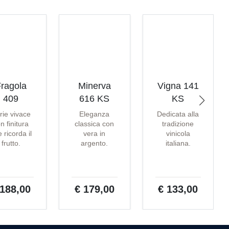
ragola
Minerva
Vigna 141
409
616 KS
KS
rie vivace
Eleganza
Dedicata alla
n finitura
classica con
tradizione
 ricorda il
vera in
vinicola
frutto.
argento.
italiana.
 188,00
€ 179,00
€ 133,00