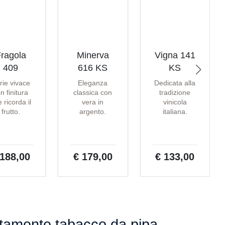
ragola
Minerva
Vigna 141
409
616 KS
KS
rie vivace
Eleganza
Dedicata alla
n finitura
classica con
tradizione
 ricorda il
vera in
vinicola
frutto.
argento.
italiana.
 188,00
€ 179,00
€ 133,00
tamente tabacco da pipa