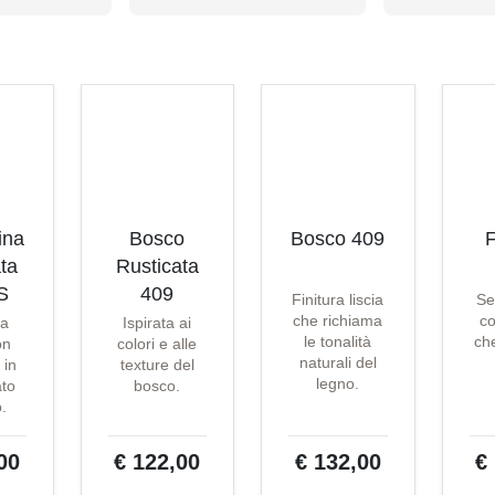
ina
Bosco
Bosco 409
F
ta
Rusticata
S
409
Finitura liscia
Se
che richiama
co
ta
Ispirata ai
le tonalità
che
on
colori e alle
naturali del
 in
texture del
legno.
ato
bosco.
o.
00
€ 122,00
€ 132,00
€