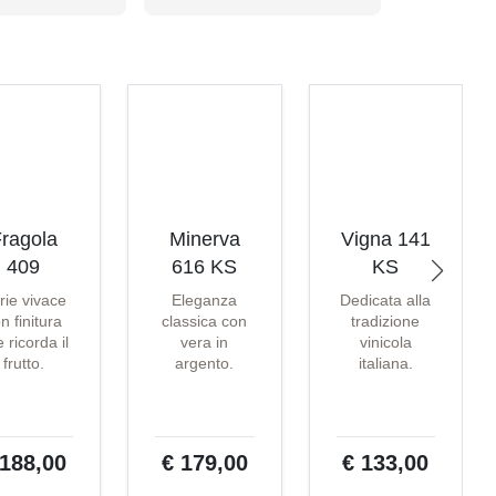
ragola
Minerva
Vigna 141
409
616 KS
KS
rie vivace
Eleganza
Dedicata alla
n finitura
classica con
tradizione
 ricorda il
vera in
vinicola
frutto.
argento.
italiana.
 188,00
€ 179,00
€ 133,00