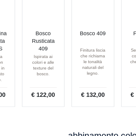
ina
Bosco
Bosco 409
F
ta
Rusticata
S
409
Finitura liscia
Se
che richiama
co
ta
Ispirata ai
le tonalità
che
on
colori e alle
naturali del
 in
texture del
legno.
ato
bosco.
o.
00
€ 122,00
€ 132,00
€
abbinamento colo