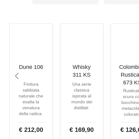
Dune 106
Whisky
Colomb
311 KS
Rustica
673 K
Finitura
Una serie
sabbiata
classica
Rustica
naturale che
ispirata al
scura c
esalta la
mondo dei
bocchino
venatura
distillati.
metacril
della radica.
colorat
€ 212,00
€ 169,90
€ 126,