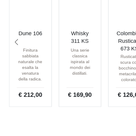
Dune 106
Whisky
Colomb
311 KS
Rustica
673 K
Finitura
Una serie
sabbiata
classica
Rustica
naturale che
ispirata al
scura c
esalta la
mondo dei
bocchino
venatura
distillati.
metacril
della radica.
colorat
€ 212,00
€ 169,90
€ 126,