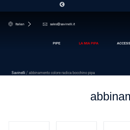
Italian
sales@savinelli.it
PIPE
LA MIA PIPA
ACCES
Savinelli
/
abbinamento colore radica bocchino pipa
abbinam