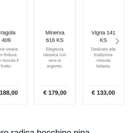
ragola
Minerva
Vigna 141
409
616 KS
KS
rie vivace
Eleganza
Dedicata alla
n finitura
classica con
tradizione
 ricorda il
vera in
vinicola
frutto.
argento.
italiana.
 188,00
€ 179,00
€ 133,00
re radica bocchino pipa