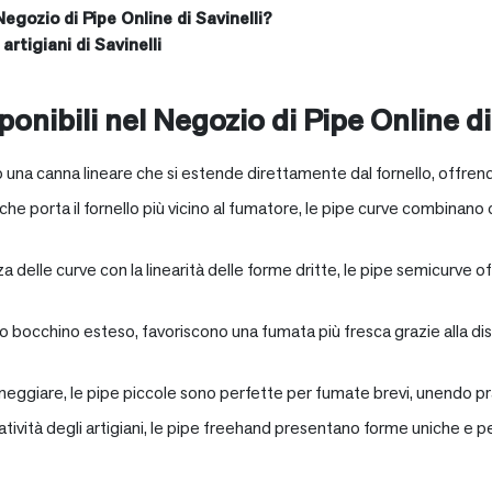
Negozio di Pipe Online di Savinelli?
artigiani di Savinelli
onibili nel Negozio di Pipe Online di
 una canna lineare che si estende direttamente dal fornello, offrend
e porta il fornello più vicino al fumatore, le pipe curve combinano c
nza delle curve con la linearità delle forme dritte, le pipe semicurv
oro bocchino esteso, favoriscono una fumata più fresca grazie alla 
neggiare, le pipe piccole sono perfette per fumate brevi, unendo pra
eatività degli artigiani, le pipe freehand presentano forme uniche e 