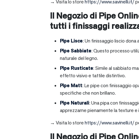
→ Visita lo store
https://www.savinelli.it/
pe
Il Negozio di Pipe Onlin
tutti i finissaggi realizz
Pipe Lisce
: Un finissaggio liscio dona 
Pipe Sabbiate
: Questo processo utili
naturale del legno.
Pipe Rusticate
: Simile al sabbiato m
effetto visivo e tattile distintivo.
Pipe Matt
: Le pipe con finissaggio op
specifiche che non brillano.
Pipe Naturali
: Una pipa con finissagg
apprezzarne pienamente la texture e il
→ Visita lo store
https://www.savinelli.it/
pe
Il Negozio di Pipe Onlin