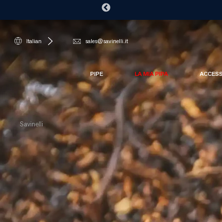
Italian
sales@savinelli.it
PIPE
LA MIA PIPA
ACCES
Savinelli