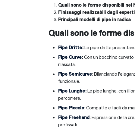
Quali sono le forme disponibili nel 
Finissaggi realizzabili dagli esperti 
Principali modelli di pipe in radica
Quali sono le forme disp
Pipe Dritte
:
Le pipe dritte presentano
Pipe Curve
:
Con un bocchino curvato ch
rilassata.
Pipe Semicurve
: Bilanciando l’elega
funzionale.
Pipe Lunghe
:
Le pipe lunghe, con il l
percorrere.
Pipe Piccole
: Compatte e facili da ma
Pipe Freehand
: Espressione della cr
prefissati.