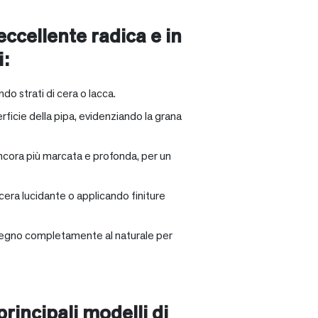
 eccellente radica e in
i:
ndo strati di cera o lacca.
rficie della pipa, evidenziando la grana
ancora più marcata e profonda, per un
 cera lucidante o applicando finiture
il legno completamente al naturale per
principali modelli di