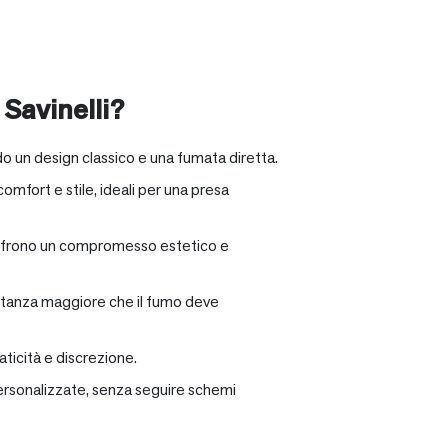
 Savinelli?
o un design classico e una fumata diretta.
omfort e stile, ideali per una presa
e offrono un compromesso estetico e
distanza maggiore che il fumo deve
ticità e discrezione.
personalizzate, senza seguire schemi