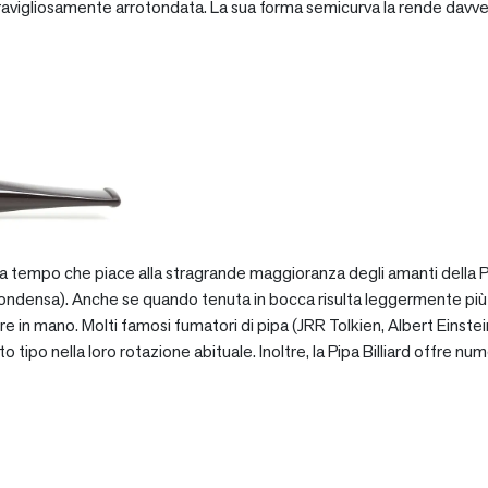
vigliosamente arrotondata. La sua forma semicurva la rende davve
za tempo che piace alla stragrande maggioranza degli amanti della Pip
ondensa). Anche se quando tenuta in bocca risulta leggermente più pe
e in mano. Molti famosi fumatori di pipa (JRR Tolkien, Albert Einstein
po nella loro rotazione abituale. Inoltre, la Pipa Billiard offre numer