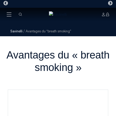
Savinelli
/
Avantages du “breath smoking”
Avantages du « breath
smoking »