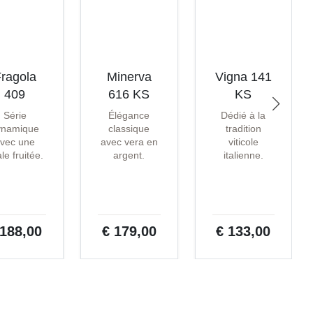
ragola
Minerva
Vigna 141
409
616 KS
KS
Série
Élégance
Dédié à la
ynamique
classique
tradition
vec une
avec vera en
viticole
ale fruitée.
argent.
italienne.
 188,00
€ 179,00
€ 133,00