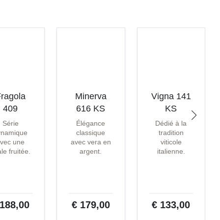
ragola
Minerva
Vigna 141
409
616 KS
KS
Série
Élégance
Dédié à la
ynamique
classique
tradition
vec une
avec vera en
viticole
ale fruitée.
argent.
italienne.
 188,00
€ 179,00
€ 133,00