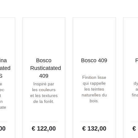
ina
Bosco
Bosco 409
F
tated
Rusticatated
S
409
Finition lisse
qui rappelle
d
e
Inspiré par
les teintes
a
ec
les couleurs
naturelles du
fin
t
et les textures
bois.
en
de la forêt.
ate
.
00
€ 122,00
€ 132,00
€