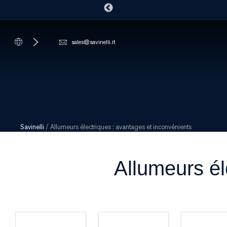
sales@savinelli.it
Savinelli
/
Allumeurs électriques : avantages et inconvénients
Allumeurs él