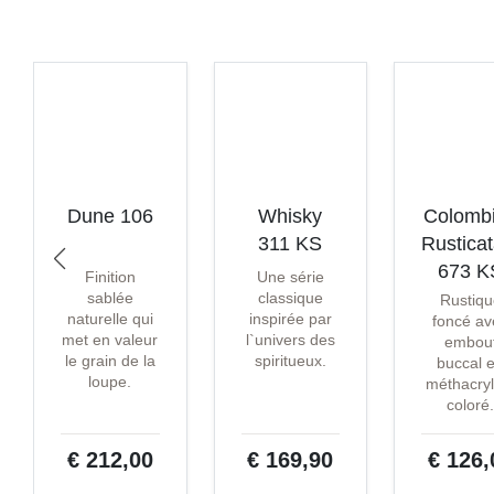
Dune 106
Whisky
Colomb
311 KS
Rustica
673 K
Finition
Une série
sablée
classique
Rustiqu
naturelle qui
inspirée par
foncé av
met en valeur
l`univers des
embou
le grain de la
spiritueux.
buccal 
loupe.
méthacryl
coloré
€ 212,00
€ 169,90
€ 126,