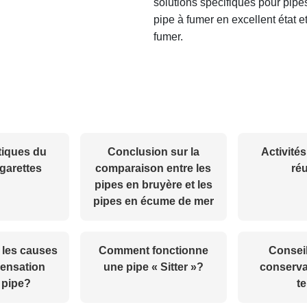
solutions spécifiques pour pipe
pipe à fumer en excellent état 
fumer.
tiques du
Conclusion sur la
Activités
igarettes
comparaison entre les
ré
pipes en bruyère et les
pipes en écume de mer
 les causes
Comment fonctionne
Conseil
densation
une pipe « Sitter »?
conserva
 pipe?
t