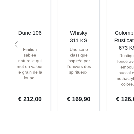
Dune 106
Whisky
Colomb
311 KS
Rustica
673 K
Finition
Une série
sablée
classique
Rustiqu
naturelle qui
inspirée par
foncé av
met en valeur
l`univers des
embou
le grain de la
spiritueux.
buccal 
loupe.
méthacryl
coloré
€ 212,00
€ 169,90
€ 126,