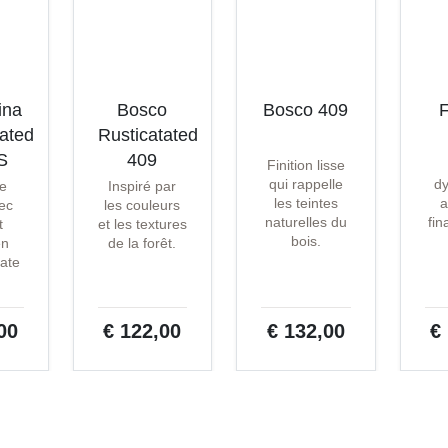
ina
Bosco
Bosco 409
F
tated
Rusticatated
S
409
Finition lisse
qui rappelle
d
e
Inspiré par
les teintes
a
ec
les couleurs
naturelles du
fin
t
et les textures
bois.
en
de la forêt.
ate
.
00
€ 122,00
€ 132,00
€