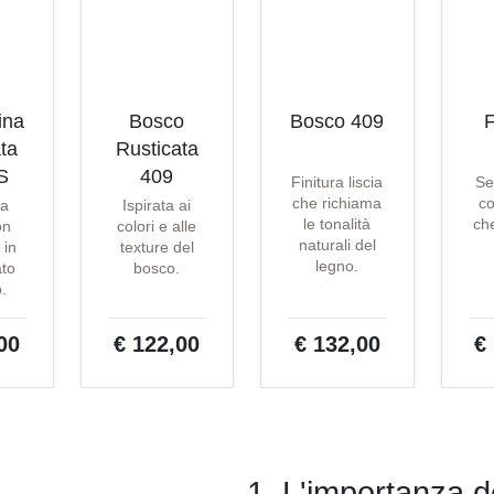
ina
Bosco
Bosco 409
F
ta
Rusticata
S
409
Finitura liscia
Se
che richiama
co
ta
Ispirata ai
le tonalità
che
on
colori e alle
naturali del
 in
texture del
legno.
ato
bosco.
o.
00
€ 122,00
€ 132,00
€
1. L'importanza de