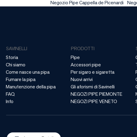
Negozio Pipe Cappella de Picenardi
Nego
SAVINELLI
PRODOTTI
Storia
Pipe
Chi siamo
Accessori pipe
Come nasce una pipa
Per sigaro e sigaretta
Fumare la pipa
Nuovi arrivi
Manutenzione della pipa
Gli aforismi di Savinelli
FAQ
NEGOZI PIPE PIEMONTE
Info
NEGOZI PIPE VENETO