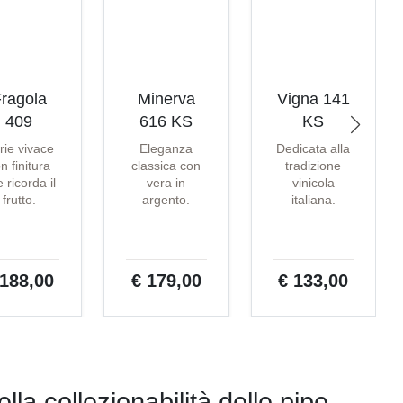
ragola
Minerva
Vigna 141
409
616 KS
KS
rie vivace
Eleganza
Dedicata alla
n finitura
classica con
tradizione
 ricorda il
vera in
vinicola
frutto.
argento.
italiana.
 188,00
€ 179,00
€ 133,00
lla collezionabilità delle pipe