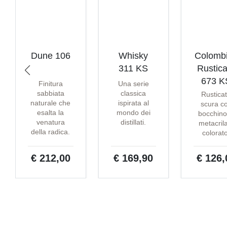
Dune 106
Whisky
Colomb
311 KS
Rustica
673 K
Finitura
Una serie
sabbiata
classica
Rustica
naturale che
ispirata al
scura c
esalta la
mondo dei
bocchino
venatura
distillati.
metacril
della radica.
colorat
€ 212,00
€ 169,90
€ 126,