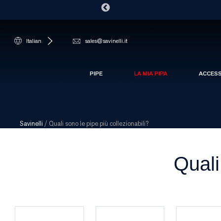
Italian
sales@savinelli.it
PIPE
LA MIA PIPA
ACCES
Savinelli
/
Quali sono le pipe più collezionabili?
Quali