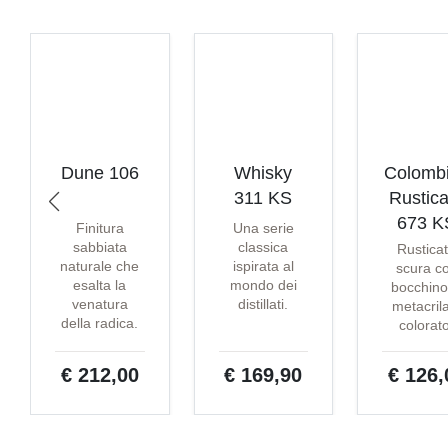
Dune 106
Whisky
Colomb
311 KS
Rustica
673 K
Finitura
Una serie
sabbiata
classica
Rustica
naturale che
ispirata al
scura c
esalta la
mondo dei
bocchino
venatura
distillati.
metacril
della radica.
colorat
€ 212,00
€ 169,90
€ 126,