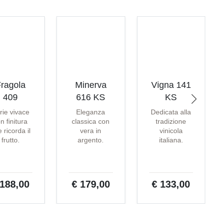
ragola
Minerva
Vigna 141
409
616 KS
KS
rie vivace
Eleganza
Dedicata alla
n finitura
classica con
tradizione
 ricorda il
vera in
vinicola
frutto.
argento.
italiana.
 188,00
€ 179,00
€ 133,00