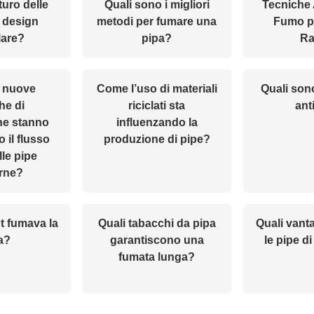
uturo delle
Quali sono i migliori
Tecniche 
 design
metodi per fumare una
Fumo pe
are?
pipa?
Ra
 nuove
Come l’uso di materiali
Quali sono
he di
riciclati sta
ant
ne stanno
influenzando la
 il flusso
produzione di pipe?
lle pipe
rne?
t fumava la
Quali tabacchi da pipa
Quali vant
a?
garantiscono una
le pipe di
fumata lunga?