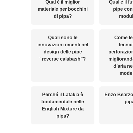
Qual è il miglior
Qual è il f
materiale per bocchini
pipe con
di pipa?
modul
Quali sono le
Come le
innovazioni recenti nel
tecnic
design delle pipe
perforazio
“reverse calabash”?
migliorando
d’aria ne
mode
Perché il Latakia è
Enzo Bearzo
fondamentale nelle
pip
English Mixture da
pipa?