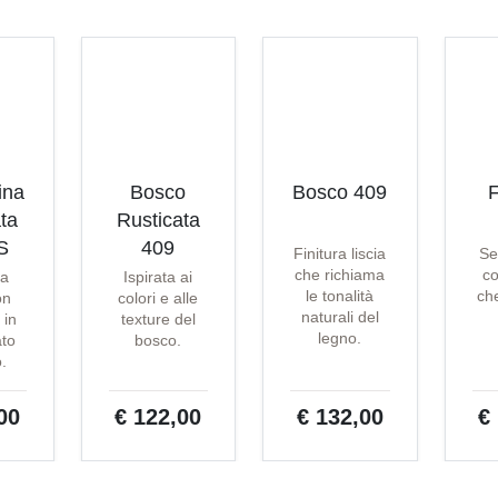
ina
Bosco
Bosco 409
F
ta
Rusticata
S
409
Finitura liscia
Se
che richiama
co
ta
Ispirata ai
le tonalità
che
on
colori e alle
naturali del
 in
texture del
legno.
ato
bosco.
o.
00
€ 122,00
€ 132,00
€