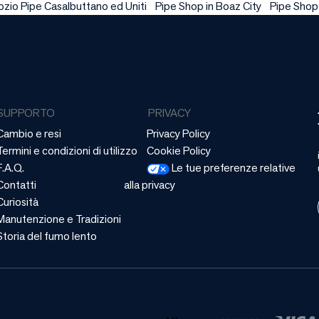
zio Pipe Casalbuttano ed Uniti
Pipe Shop in Boaz City
Pipe Shop
SUPPORTO
PRIVACY
Cambio e resi
Privacy Policy
Termini e condizioni di utilizzo
Cookie Policy
F.A.Q.
Le tue preferenze relative
Contatti
alla privacy
Curiosità
Manutenzione e Tradizioni
Storia del fumo lento