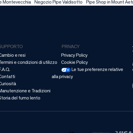
e Montevecchia
Negozio Pipe Valdisotto
Pipe Shop in Mount Aet
SUPPORTO
PRIVACY
Cambio e resi
Privacy Policy
Termini e condizioni di utilizzo
Cookie Policy
F.A.Q.
Le tue preferenze relative
Contatti
alla privacy
Curiosità
Manutenzione e Tradizioni
Storia del fumo lento