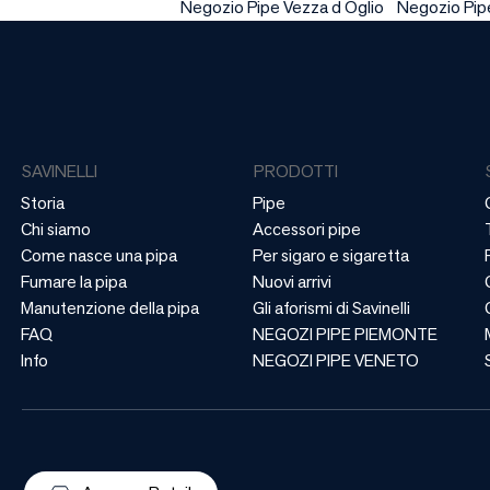
Negozio Pipe Vezza d Oglio
Negozio Pip
SAVINELLI
PRODOTTI
Storia
Pipe
Chi siamo
Accessori pipe
Come nasce una pipa
Per sigaro e sigaretta
Fumare la pipa
Nuovi arrivi
Manutenzione della pipa
Gli aforismi di Savinelli
FAQ
NEGOZI PIPE PIEMONTE
Info
NEGOZI PIPE VENETO