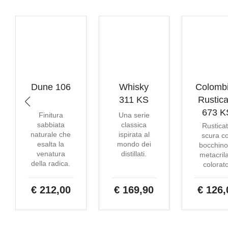
Dune 106
Whisky
Colomb
311 KS
Rustica
673 K
Finitura
Una serie
sabbiata
classica
Rustica
naturale che
ispirata al
scura c
esalta la
mondo dei
bocchino
venatura
distillati.
metacril
della radica.
colorat
€ 212,00
€ 169,90
€ 126,