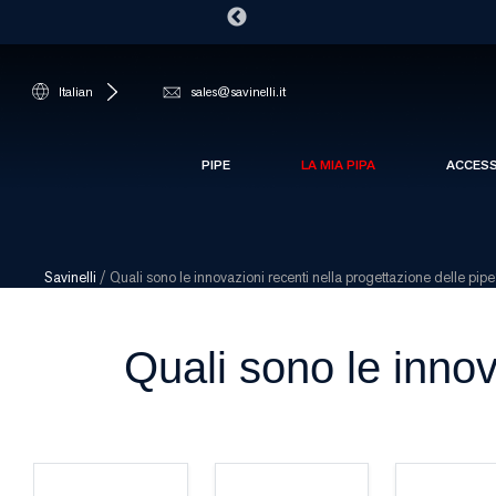
Italian
sales@savinelli.it
PIPE
LA MIA PIPA
ACCES
Savinelli
/
Quali sono le innovazioni recenti nella progettazione delle pip
Quali sono le innov