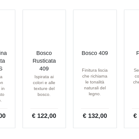
ina
Bosco
Bosco 409
F
ta
Rusticata
S
409
Finitura liscia
Se
che richiama
co
ta
Ispirata ai
le tonalità
che
on
colori e alle
naturali del
 in
texture del
legno.
ato
bosco.
o.
00
€ 122,00
€ 132,00
€