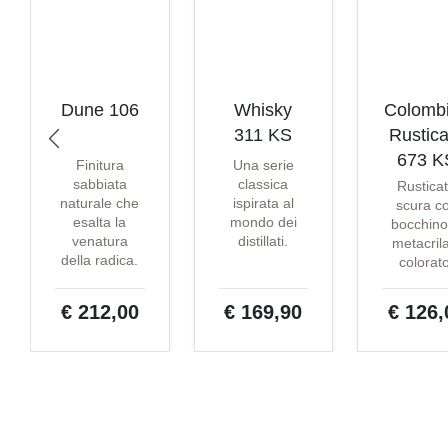
Dune 106
Whisky
Colomb
311 KS
Rustica
673 K
Finitura
Una serie
sabbiata
classica
Rustica
naturale che
ispirata al
scura c
esalta la
mondo dei
bocchino
venatura
distillati.
metacril
della radica.
colorat
€ 212,00
€ 169,90
€ 126,