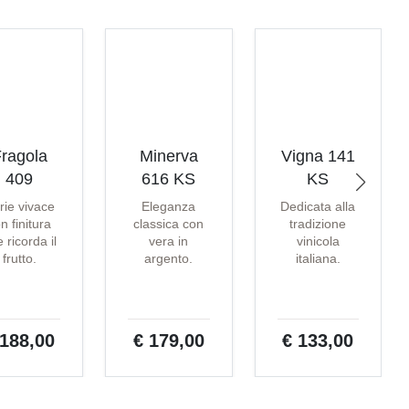
ragola
Minerva
Vigna 141
409
616 KS
KS
rie vivace
Eleganza
Dedicata alla
n finitura
classica con
tradizione
 ricorda il
vera in
vinicola
frutto.
argento.
italiana.
 188,00
€ 179,00
€ 133,00