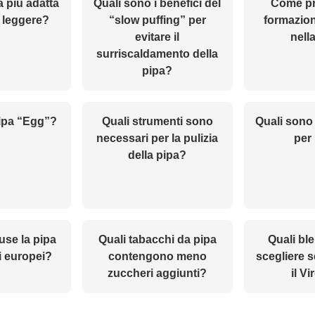
a più adatta
Quali sono i benefici del
Come pr
 leggere?
“slow puffing” per
formazion
evitare il
nell
surriscaldamento della
pipa?
ipa “Egg”?
Quali strumenti sono
Quali sono i 
necessari per la pulizia
per
della pipa?
use la pipa
Quali tabacchi da pipa
Quali bl
ai europei?
contengono meno
scegliere s
zuccheri aggiunti?
il Vi