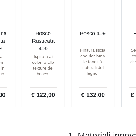
ina
Bosco
Bosco 409
F
ta
Rusticata
S
409
Finitura liscia
Se
che richiama
co
ta
Ispirata ai
le tonalità
che
on
colori e alle
naturali del
 in
texture del
legno.
ato
bosco.
o.
00
€ 122,00
€ 132,00
€
1. Materiali innova