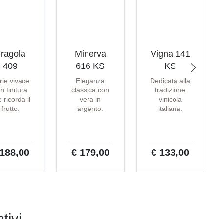
ragola
Minerva
Vigna 141
409
616 KS
KS
rie vivace
Eleganza
Dedicata alla
n finitura
classica con
tradizione
 ricorda il
vera in
vinicola
frutto.
argento.
italiana.
 188,00
€ 179,00
€ 133,00
tivi