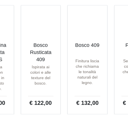
ina
Bosco
Bosco 409
F
ta
Rusticata
S
409
Finitura liscia
Se
che richiama
co
ta
Ispirata ai
le tonalità
che
on
colori e alle
naturali del
 in
texture del
legno.
ato
bosco.
o.
00
€ 122,00
€ 132,00
€