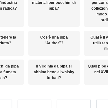
l’industria
materiali per bocchini di
per cons
in radica?
pipa?
collezion
modo 
ord
enere la
Cos’è una pipa
Qual è il 
ciutta?
“Author”?
utilizza
fi
chi da pipa
Il Virginia da pipa si
Quali pipe 
na fumata
abbina bene ai whisky
nel XVI
nata?
torbati?