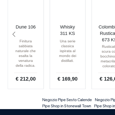
Dune 106
Whisky
Colomb
311 KS
Rustica
673 K
Finitura
Una serie
sabbiata
classica
Rustica
naturale che
ispirata al
scura c
esalta la
mondo dei
bocchino
venatura
distillati.
metacril
della radica.
colorat
€ 212,00
€ 169,90
€ 126,
Negozio Pipe Sesto Calende
Negozio Pi
Pipe Shop in Stonewall Town
Pipe Shop i