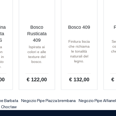
ina
Bosco
Bosco 409
F
ta
Rusticata
S
409
Finitura liscia
Se
che richiama
co
ta
Ispirata ai
le tonalità
che
on
colori e alle
naturali del
 in
texture del
legno.
ato
bosco.
o.
00
€ 122,00
€ 132,00
€
pe Barbata
Negozio Pipe Piazza brembana
Negozio Pipe Alfianel
n Choctaw