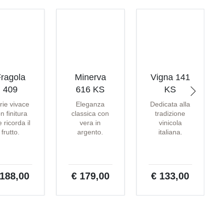
ragola
Minerva
Vigna 141
409
616 KS
KS
rie vivace
Eleganza
Dedicata alla
n finitura
classica con
tradizione
 ricorda il
vera in
vinicola
frutto.
argento.
italiana.
 188,00
€ 179,00
€ 133,00