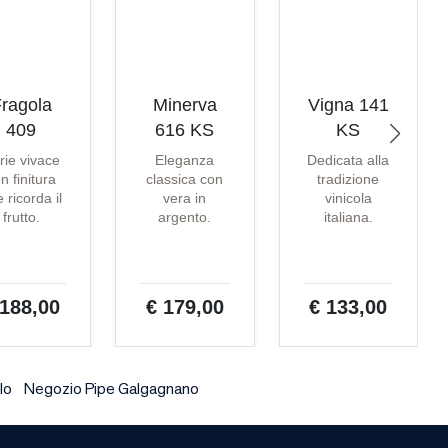
ragola
Minerva
Vigna 141
409
616 KS
KS
rie vivace
Eleganza
Dedicata alla
n finitura
classica con
tradizione
 ricorda il
vera in
vinicola
frutto.
argento.
italiana.
 188,00
€ 179,00
€ 133,00
lo
Negozio Pipe Galgagnano