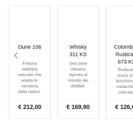
Dune 106
Whisky
Colomb
311 KS
Rustica
673 K
Finitura
Una serie
sabbiata
classica
Rustica
naturale che
ispirata al
scura c
esalta la
mondo dei
bocchino
venatura
distillati.
metacril
della radica.
colorat
€ 212,00
€ 169,90
€ 126,