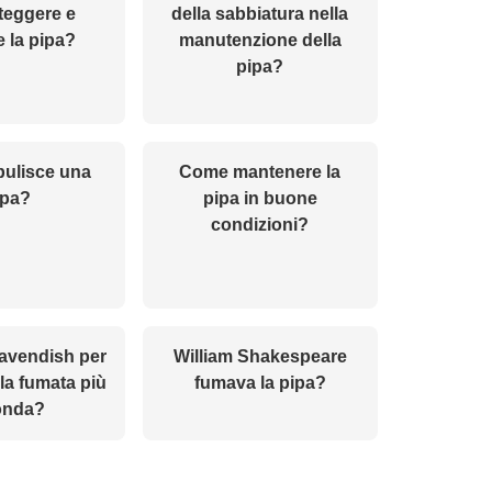
teggere e
della sabbiatura nella
e la pipa?
manutenzione della
pipa?
pulisce una
Come mantenere la
ipa?
pipa in buone
condizioni?
Cavendish per
William Shakespeare
la fumata più
fumava la pipa?
onda?