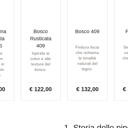
ina
Bosco
Bosco 409
F
ta
Rusticata
S
409
Finitura liscia
Se
che richiama
co
ta
Ispirata ai
le tonalità
che
on
colori e alle
naturali del
 in
texture del
legno.
ato
bosco.
o.
00
€ 122,00
€ 132,00
€
1. Storia delle p