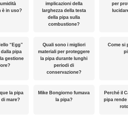
’umidità
implicazioni della
per pro
 è in uso?
larghezza della testa
lucidar
della pipa sulla
combustione?
ello “Egg”
Quali sono i migliori
Come si 
 dalla pipa
materiali per proteggere
p
la gestione
la pipa durante lunghi
lore?
periodi di
conservazione?
ue la pipa
Mike Bongiorno fumava
Perché il 
 di mare?
la pipa?
pipa rende 
rot