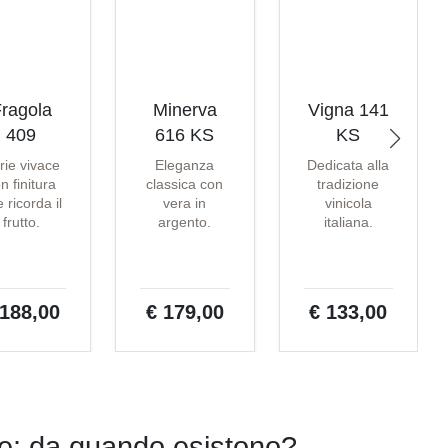
ragola
Minerva
Vigna 141
409
616 KS
KS
rie vivace
Eleganza
Dedicata alla
n finitura
classica con
tradizione
 ricorda il
vera in
vinicola
frutto.
argento.
italiana.
 188,00
€ 179,00
€ 133,00
ipe: da quando esistono?