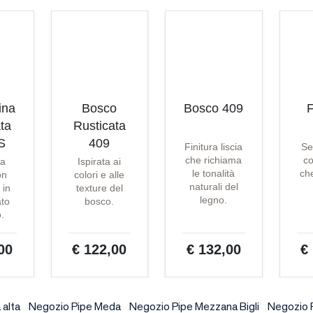
ina
Bosco
Bosco 409
F
ta
Rusticata
S
409
Finitura liscia
Se
che richiama
co
ta
Ispirata ai
le tonalità
che
on
colori e alle
naturali del
 in
texture del
legno.
ato
bosco.
o.
00
€ 122,00
€ 132,00
€
 alta
Negozio Pipe Meda
Negozio Pipe Mezzana Bigli
Negozio 