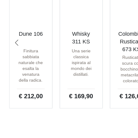
Dune 106
Whisky
Colomb
311 KS
Rustica
673 K
Finitura
Una serie
sabbiata
classica
Rustica
naturale che
ispirata al
scura c
esalta la
mondo dei
bocchino
venatura
distillati.
metacril
della radica.
colorat
€ 212,00
€ 169,90
€ 126,