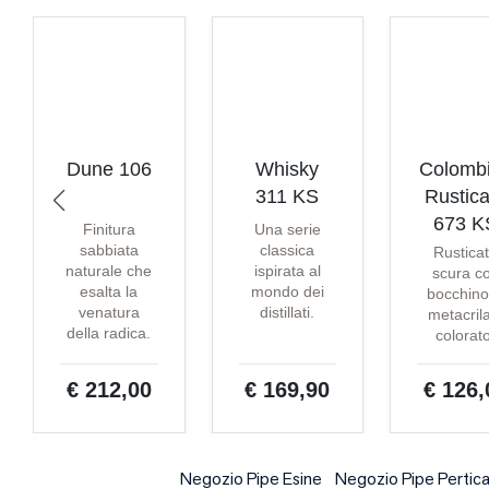
Dune 106
Whisky
Colomb
311 KS
Rustica
673 K
Finitura
Una serie
sabbiata
classica
Rustica
naturale che
ispirata al
scura c
esalta la
mondo dei
bocchino
venatura
distillati.
metacril
della radica.
colorat
€ 212,00
€ 169,90
€ 126,
Negozio Pipe Esine
Negozio Pipe Pertica