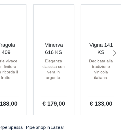
ragola
Minerva
Vigna 141
409
616 KS
KS
rie vivace
Eleganza
Dedicata alla
n finitura
classica con
tradizione
 ricorda il
vera in
vinicola
frutto.
argento.
italiana.
 188,00
€ 179,00
€ 133,00
Pipe Spessa
Pipe Shop in Lazear