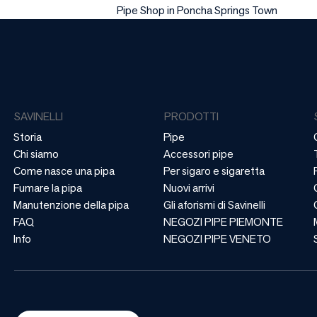
Pipe Shop in Poncha Springs Town
SAVINELLI
PRODOTTI
Storia
Pipe
Chi siamo
Accessori pipe
Come nasce una pipa
Per sigaro e sigaretta
Fumare la pipa
Nuovi arrivi
Manutenzione della pipa
Gli aforismi di Savinelli
FAQ
NEGOZI PIPE PIEMONTE
Info
NEGOZI PIPE VENETO