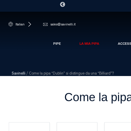
Italian
sales@savinelli.it
PIPE
LA MIA PIPA
ACCES
Savinelli
/
Come la pipa “Dublin” si distingue da una “Billiard”?
Come la pipa 