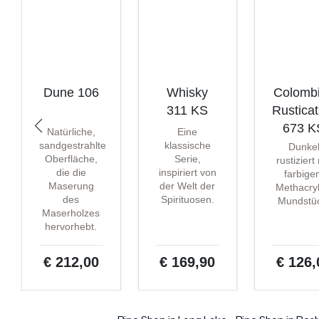
Dune 106
Whisky
Colomb
311 KS
Rustica
673 K
Natürliche,
Eine
sandgestrahlte
klassische
Dunke
Oberfläche,
Serie,
rustiziert
die die
inspiriert von
farbige
Maserung
der Welt der
Methacryl
des
Spirituosen.
Mundstü
Maserholzes
hervorhebt.
€ 212,00
€ 169,90
€ 126,