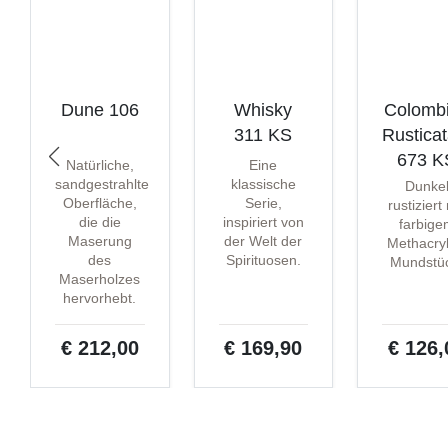
Dune 106
Whisky
Colomb
311 KS
Rustica
673 K
Natürliche,
Eine
sandgestrahlte
klassische
Dunke
Oberfläche,
Serie,
rustiziert
die die
inspiriert von
farbige
Maserung
der Welt der
Methacryl
des
Spirituosen.
Mundstü
Maserholzes
hervorhebt.
€ 212,00
€ 169,90
€ 126,