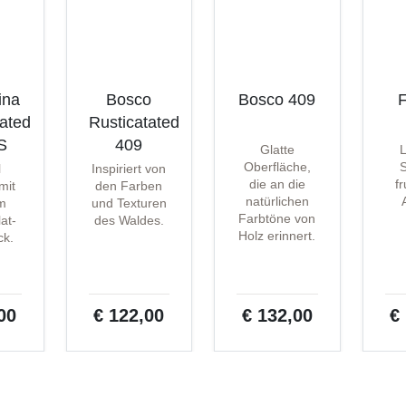
ina
Bosco
Bosco 409
F
tated
Rusticatated
S
409
Glatte
Oberfläche,
S
l
Inspiriert von
die an die
f
 mit
den Farben
natürlichen
m
und Texturen
Farbtöne von
at-
des Waldes.
Holz erinnert.
ck.
00
€ 122,00
€ 132,00
€