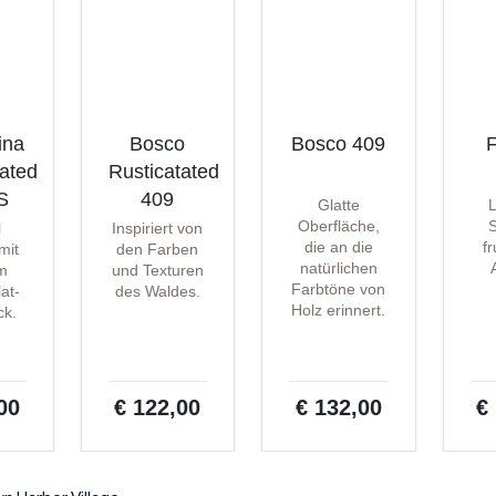
ina
Bosco
Bosco 409
F
tated
Rusticatated
S
409
Glatte
Oberfläche,
S
l
Inspiriert von
die an die
f
 mit
den Farben
natürlichen
m
und Texturen
Farbtöne von
at-
des Waldes.
Holz erinnert.
ck.
00
€ 122,00
€ 132,00
€