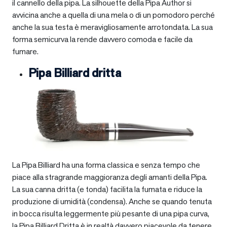
il cannello della pipa. La silhouette della Pipa Author si
avvicina anche a quella di una mela o di un pomodoro perché
anche la sua testa è meravigliosamente arrotondata. La sua
forma semicurva la rende davvero comoda e facile da
fumare.
Pipa Billiard dritta
La Pipa Billiard ha una forma classica e senza tempo che
piace alla stragrande maggioranza degli amanti della Pipa.
La sua canna dritta (e tonda) facilita la fumata e riduce la
produzione di umidità (condensa). Anche se quando tenuta
in bocca risulta leggermente più pesante di una pipa curva,
la Pipa Billiard Dritta è in realtà davvero piacevole da tenere