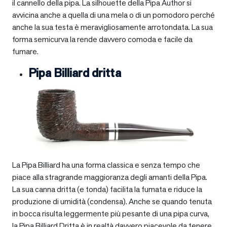
il cannello della pipa. La silhouette della Pipa Author si
avvicina anche a quella di una mela o di un pomodoro perché
anche la sua testa è meravigliosamente arrotondata. La sua
forma semicurva la rende davvero comoda e facile da
fumare.
Pipa Billiard dritta
La Pipa Billiard ha una forma classica e senza tempo che
piace alla stragrande maggioranza degli amanti della Pipa.
La sua canna dritta (e tonda) facilita la fumata e riduce la
produzione di umidità (condensa). Anche se quando tenuta
in bocca risulta leggermente più pesante di una pipa curva,
la Pipa Billiard Dritta è in realtà davvero piacevole da tenere