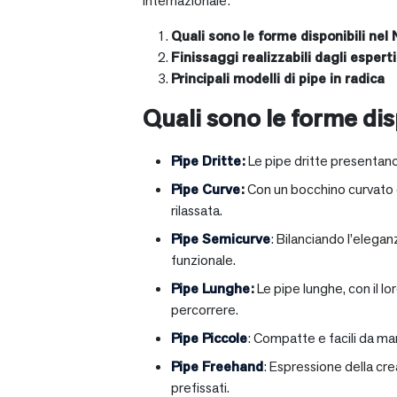
internazionale:
Quali sono le forme disponibili nel 
Finissaggi realizzabili dagli esperti 
Principali modelli di pipe in radica
Quali sono le forme disp
Pipe Dritte
:
Le pipe dritte presentano
Pipe Curve
:
Con un bocchino curvato ch
rilassata.
Pipe Semicurve
: Bilanciando l’elega
funzionale.
Pipe Lunghe
:
Le pipe lunghe, con il l
percorrere.
Pipe Piccole
: Compatte e facili da ma
Pipe Freehand
: Espressione della cr
prefissati.