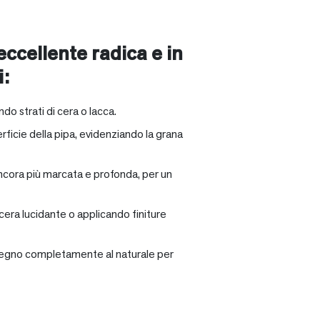
 eccellente radica e in
i:
ndo strati di cera o lacca.
rficie della pipa, evidenziando la grana
ancora più marcata e profonda, per un
 cera lucidante o applicando finiture
il legno completamente al naturale per