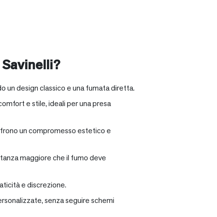
 Savinelli?
o un design classico e una fumata diretta.
omfort e stile, ideali per una presa
e offrono un compromesso estetico e
distanza maggiore che il fumo deve
ticità e discrezione.
personalizzate, senza seguire schemi