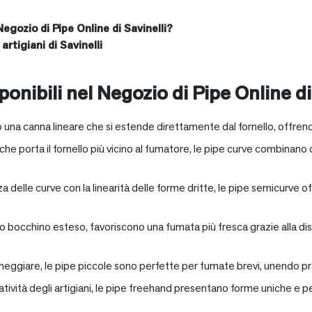
Negozio di Pipe Online di Savinelli?
artigiani di Savinelli
onibili nel Negozio di Pipe Online di
 una canna lineare che si estende direttamente dal fornello, offrend
e porta il fornello più vicino al fumatore, le pipe curve combinano c
nza delle curve con la linearità delle forme dritte, le pipe semicurv
oro bocchino esteso, favoriscono una fumata più fresca grazie alla 
neggiare, le pipe piccole sono perfette per fumate brevi, unendo pra
eatività degli artigiani, le pipe freehand presentano forme uniche e 