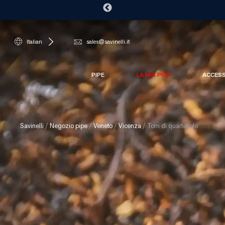
Italian
sales@savinelli.it
PIPE
LA MIA PIPA
ACCES
Savinelli
/
Negozio pipe
/
Veneto
/
Vicenza
/
Torri di quartesolo