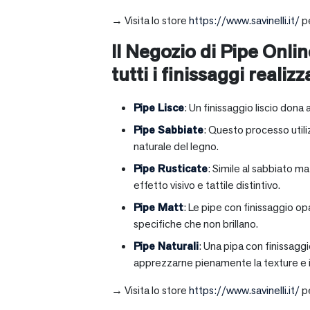
→ Visita lo store
https://www.savinelli.it/
pe
Il Negozio di Pipe Onlin
tutti i finissaggi realizz
Pipe Lisce
: Un finissaggio liscio dona 
Pipe Sabbiate
: Questo processo utili
naturale del legno.
Pipe Rusticate
: Simile al sabbiato m
effetto visivo e tattile distintivo.
Pipe Matt
: Le pipe con finissaggio op
specifiche che non brillano.
Pipe Naturali
: Una pipa con finissagg
apprezzarne pienamente la texture e il
→ Visita lo store
https://www.savinelli.it/
pe