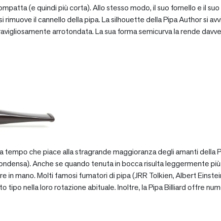
patta (e quindi più corta). Allo stesso modo, il suo fornello e il suo 
 rimuove il cannello della pipa. La silhouette della Pipa Author si avv
vigliosamente arrotondata. La sua forma semicurva la rende davve
za tempo che piace alla stragrande maggioranza degli amanti della Pip
ondensa). Anche se quando tenuta in bocca risulta leggermente più pe
e in mano. Molti famosi fumatori di pipa (JRR Tolkien, Albert Einstein
po nella loro rotazione abituale. Inoltre, la Pipa Billiard offre numer