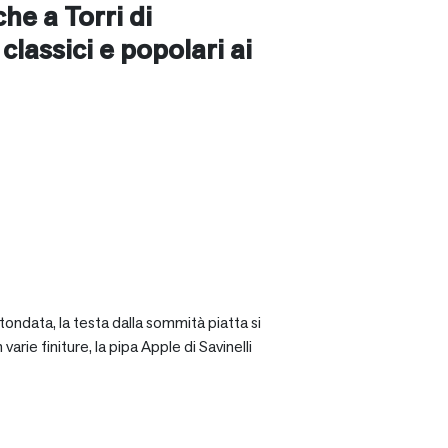
nche a
Torri di
ù classici e popolari ai
tondata, la testa dalla sommità piatta si
rie finiture, la pipa Apple di Savinelli