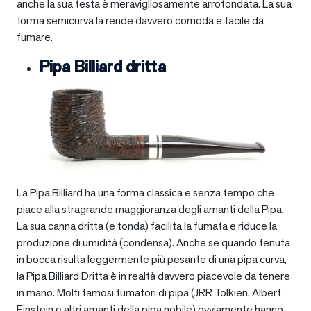
anche la sua testa è meravigliosamente arrotondata. La sua
forma semicurva la rende davvero comoda e facile da
fumare.
Pipa Billiard dritta
La Pipa Billiard ha una forma classica e senza tempo che
piace alla stragrande maggioranza degli amanti della Pipa.
La sua canna dritta (e tonda) facilita la fumata e riduce la
produzione di umidità (condensa). Anche se quando tenuta
in bocca risulta leggermente più pesante di una pipa curva,
la Pipa Billiard Dritta è in realtà davvero piacevole da tenere
in mano. Molti famosi fumatori di pipa (JRR Tolkien, Albert
Einstein e altri amanti della pipa nobile) ovviamente hanno