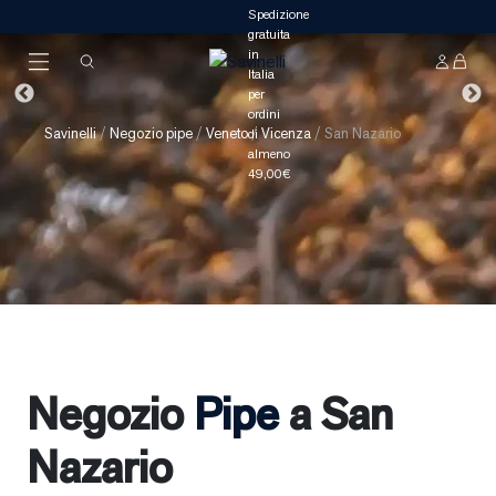
Savinelli
/
Negozio pipe
/
Veneto
/
Vicenza
/
San Nazario
Negozio
Pipe
a San
Nazario