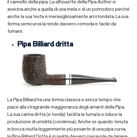
il cannello della pipa. La silhouette della Pipa Author si
avvicina anche a quella di una mela o di un pomodoro perché
anche la sua testa è meravigliosamente arrotondata. La sua
forma semicurva la rende davvero comoda e facile da
fumare.
Pipa Billiard dritta
La Pipa Billiard ha una forma classica e senza tempo che
piace alla stragrande maggioranza degli amanti della Pipa.
La sua canna dritta (e tonda) facilita la fumata e riduce la
produzione di umidità (condensa). Anche se quando tenuta
in bocca risulta leggermente più pesante di una pipa curva,
la Pipa Billiard Dritta è in realtà davvero piacevole da tenere