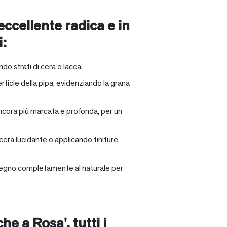
 eccellente radica e in
i:
ndo strati di cera o lacca.
rficie della pipa, evidenziando la grana
ancora più marcata e profonda, per un
 cera lucidante o applicando finiture
il legno completamente al naturale per
nche a
Rosa'
, tutti i