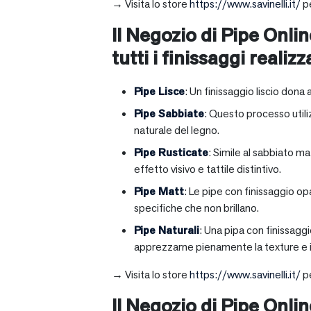
→ Visita lo store
https://www.savinelli.it/
pe
Il Negozio di Pipe Onlin
tutti i finissaggi realizz
Pipe Lisce
: Un finissaggio liscio dona 
Pipe Sabbiate
: Questo processo utili
naturale del legno.
Pipe Rusticate
: Simile al sabbiato m
effetto visivo e tattile distintivo.
Pipe Matt
: Le pipe con finissaggio op
specifiche che non brillano.
Pipe Naturali
: Una pipa con finissagg
apprezzarne pienamente la texture e il
→ Visita lo store
https://www.savinelli.it/
pe
Il Negozio di Pipe Onli