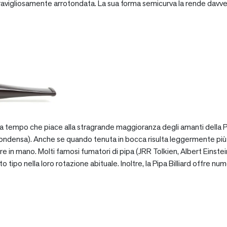
vigliosamente arrotondata. La sua forma semicurva la rende davve
za tempo che piace alla stragrande maggioranza degli amanti della Pip
ondensa). Anche se quando tenuta in bocca risulta leggermente più pe
e in mano. Molti famosi fumatori di pipa (JRR Tolkien, Albert Einstein
po nella loro rotazione abituale. Inoltre, la Pipa Billiard offre numer