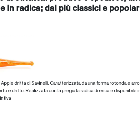
e in radica; dai più classici e popolari 
pple dritta di Savinelli. Caratterizzata da una forma rotonda e arro
dritto. Realizzata con la pregiata radica di erica e disponibile in va
intiva