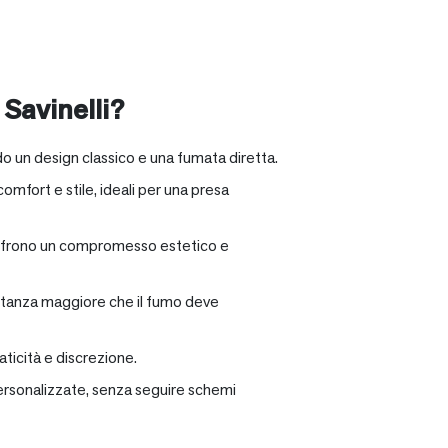
 Savinelli?
o un design classico e una fumata diretta.
omfort e stile, ideali per una presa
e offrono un compromesso estetico e
distanza maggiore che il fumo deve
ticità e discrezione.
personalizzate, senza seguire schemi