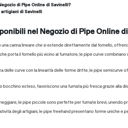
Negozio di Pipe Online di Savinelli?
artigiani di Savinelli
onibili nel Negozio di Pipe Online di
 una canna lineare che si estende direttamente dal fornello, offrend
e porta il fornello più vicino al fumatore, le pipe curve combinano c
nza delle curve con la linearità delle forme dritte, le pipe semicurv
oro bocchino esteso, favoriscono una fumata più fresca grazie alla 
neggiare, le pipe piccole sono perfette per fumate brevi, unendo pra
eatività degli artigiani, le pipe freehand presentano forme uniche e 