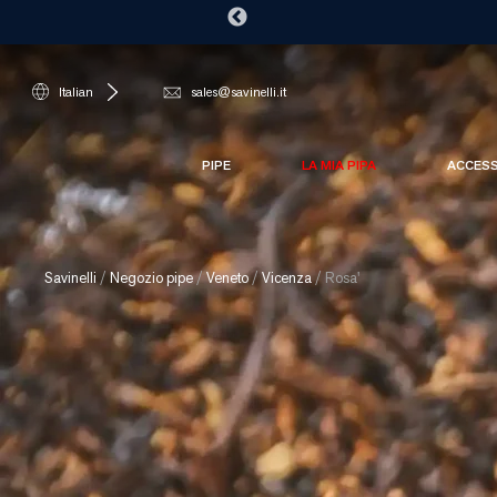
Italian
sales@savinelli.it
PIPE
LA MIA PIPA
ACCES
Savinelli
/
Negozio pipe
/
Veneto
/
Vicenza
/
Rosa'