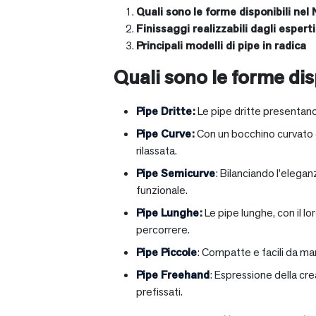
Quali sono le forme disponibili nel 
Finissaggi realizzabili dagli esperti 
Principali modelli di pipe in radica
Quali sono le forme disp
Pipe Dritte
:
Le pipe dritte presentano
Pipe Curve
:
Con un bocchino curvato ch
rilassata.
Pipe Semicurve
: Bilanciando l’elega
funzionale.
Pipe Lunghe
:
Le pipe lunghe, con il l
percorrere.
Pipe Piccole
: Compatte e facili da ma
Pipe Freehand
: Espressione della cr
prefissati.