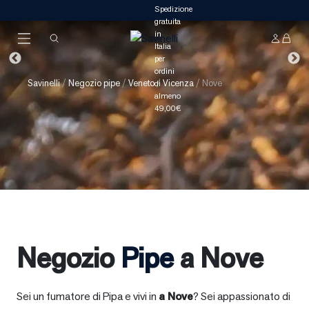
Savinelli
/
Negozio pipe
/
Veneto
/
Vicenza
/
Nove
Negozio
Pipe
a Nove
Sei un fumatore di Pipa e vivi in
a
Nove
? Sei appassionato di