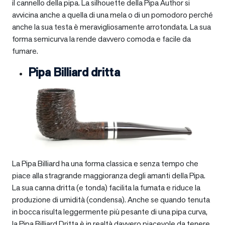
il cannello della pipa. La silhouette della Pipa Author si
avvicina anche a quella di una mela o di un pomodoro perché
anche la sua testa è meravigliosamente arrotondata. La sua
forma semicurva la rende davvero comoda e facile da
fumare.
Pipa Billiard dritta
La Pipa Billiard ha una forma classica e senza tempo che
piace alla stragrande maggioranza degli amanti della Pipa.
La sua canna dritta (e tonda) facilita la fumata e riduce la
produzione di umidità (condensa). Anche se quando tenuta
in bocca risulta leggermente più pesante di una pipa curva,
la Pipa Billiard Dritta è in realtà davvero piacevole da tenere