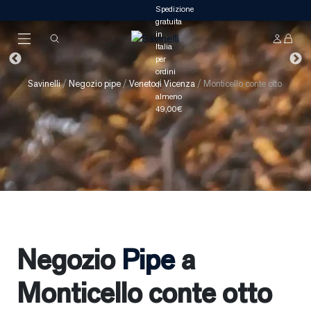
Savinelli
/
Negozio pipe
/
Veneto
/
Vicenza
/
Monticello conte otto
Negozio
Pipe
a
Monticello conte otto