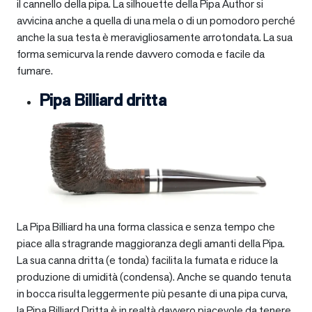
il cannello della pipa. La silhouette della Pipa Author si
avvicina anche a quella di una mela o di un pomodoro perché
anche la sua testa è meravigliosamente arrotondata. La sua
forma semicurva la rende davvero comoda e facile da
fumare.
Pipa Billiard dritta
La Pipa Billiard ha una forma classica e senza tempo che
piace alla stragrande maggioranza degli amanti della Pipa.
La sua canna dritta (e tonda) facilita la fumata e riduce la
produzione di umidità (condensa). Anche se quando tenuta
in bocca risulta leggermente più pesante di una pipa curva,
la Pipa Billiard Dritta è in realtà davvero piacevole da tenere