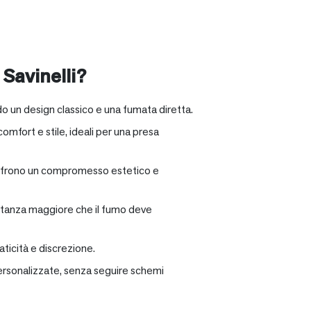
 Savinelli?
o un design classico e una fumata diretta.
omfort e stile, ideali per una presa
e offrono un compromesso estetico e
distanza maggiore che il fumo deve
ticità e discrezione.
personalizzate, senza seguire schemi