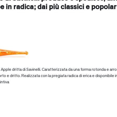
e in radica; dai più classici e popolari 
pple dritta di Savinelli. Caratterizzata da una forma rotonda e arro
dritto. Realizzata con la pregiata radica di erica e disponibile in va
intiva