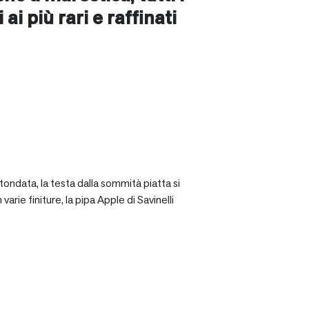
ai più rari e raffinati
tondata, la testa dalla sommità piatta si
rie finiture, la pipa Apple di Savinelli