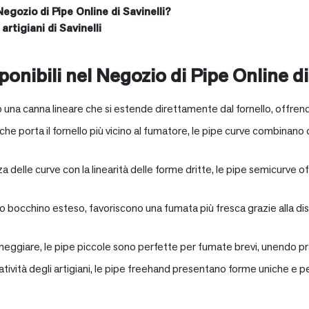
Negozio di Pipe Online di Savinelli?
artigiani di Savinelli
onibili nel Negozio di Pipe Online di
 una canna lineare che si estende direttamente dal fornello, offrend
e porta il fornello più vicino al fumatore, le pipe curve combinano c
nza delle curve con la linearità delle forme dritte, le pipe semicurv
oro bocchino esteso, favoriscono una fumata più fresca grazie alla 
neggiare, le pipe piccole sono perfette per fumate brevi, unendo pra
eatività degli artigiani, le pipe freehand presentano forme uniche e 