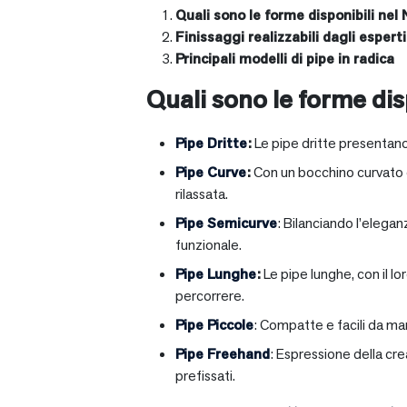
Quali sono le forme disponibili nel 
Finissaggi realizzabili dagli esperti 
Principali modelli di pipe in radica
Quali sono le forme disp
Pipe Dritte
:
Le pipe dritte presentano
Pipe Curve
:
Con un bocchino curvato ch
rilassata.
Pipe Semicurve
: Bilanciando l’elega
funzionale.
Pipe Lunghe
:
Le pipe lunghe, con il l
percorrere.
Pipe Piccole
: Compatte e facili da ma
Pipe Freehand
: Espressione della cr
prefissati.