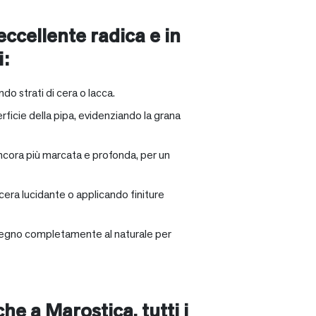
 eccellente radica e in
i:
ndo strati di cera o lacca.
rficie della pipa, evidenziando la grana
ancora più marcata e profonda, per un
 cera lucidante o applicando finiture
il legno completamente al naturale per
nche a
Marostica
, tutti i