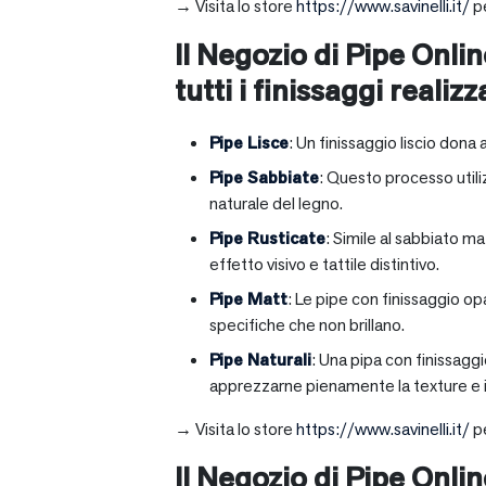
→ Visita lo store
https://www.savinelli.it/
pe
Il Negozio di Pipe Onlin
tutti i finissaggi realizz
Pipe Lisce
: Un finissaggio liscio dona 
Pipe Sabbiate
: Questo processo utili
naturale del legno.
Pipe Rusticate
: Simile al sabbiato m
effetto visivo e tattile distintivo.
Pipe Matt
: Le pipe con finissaggio op
specifiche che non brillano.
Pipe Naturali
: Una pipa con finissagg
apprezzarne pienamente la texture e il
→ Visita lo store
https://www.savinelli.it/
pe
Il Negozio di Pipe Onli