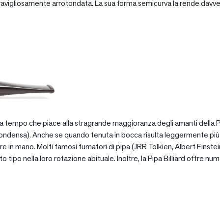
vigliosamente arrotondata. La sua forma semicurva la rende davve
za tempo che piace alla stragrande maggioranza degli amanti della Pip
ondensa). Anche se quando tenuta in bocca risulta leggermente più pe
e in mano. Molti famosi fumatori di pipa (JRR Tolkien, Albert Einstein
po nella loro rotazione abituale. Inoltre, la Pipa Billiard offre numer