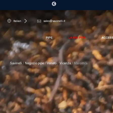
Italian
sales@savinelli.it
PIPE
LA MIA PIPA
ACCES
Savinelli
/
Negozio pipe
/
Veneto
/
Vicenza
/
Marostica