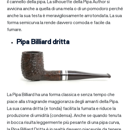
il cannello della pipa. La silhouette della Pipa Author si
avvicina anche a quella di una mela o di un pomodoro perché
anche la sua testa è meravigliosamente arrotondata. La sua
forma semicurva la rende davvero comoda e facile da
fumare.
Pipa Billiard dritta
La Pipa Billiard ha una forma classica e senza tempo che
piace alla stragrande maggioranza degli amanti della Pipa.
La sua canna dritta (e tonda) facilita la fumata e riduce la
produzione di umidità (condensa). Anche se quando tenuta
in bocca risulta leggermente più pesante di una pipa curva,
la Pipa Billiard Dritta è in realtà davvero piacevole da tenere