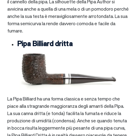
il cannello della pipa. La silhouette della Pipa Author si
avvicina anche a quella di una mela o di un pomodoro perché
anche la sua testa è meravigliosamente arrotondata. La sua
forma semicurva la rende davvero comoda e facile da
fumare.
Pipa Billiard dritta
La Pipa Billiard ha una forma classica e senza tempo che
piace alla stragrande maggioranza degli amanti della Pipa.
La sua canna dritta (e tonda) facilita la fumata e riduce la
produzione di umidità (condensa). Anche se quando tenuta
in bocca risulta leggermente più pesante di una pipa curva,
la Pipa Billiard Dritta è in realtà davvero piacevole da tenere