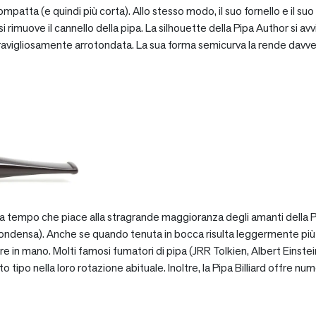
patta (e quindi più corta). Allo stesso modo, il suo fornello e il suo 
 rimuove il cannello della pipa. La silhouette della Pipa Author si avv
vigliosamente arrotondata. La sua forma semicurva la rende davve
za tempo che piace alla stragrande maggioranza degli amanti della Pip
ondensa). Anche se quando tenuta in bocca risulta leggermente più pe
e in mano. Molti famosi fumatori di pipa (JRR Tolkien, Albert Einstein
po nella loro rotazione abituale. Inoltre, la Pipa Billiard offre numer