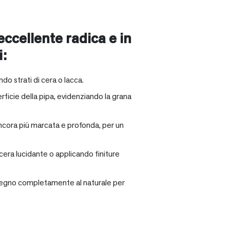
 eccellente radica e in
i:
ndo strati di cera o lacca.
rficie della pipa, evidenziando la grana
ancora più marcata e profonda, per un
 cera lucidante o applicando finiture
il legno completamente al naturale per