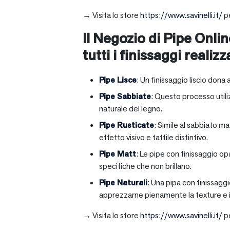
→ Visita lo store
https://www.savinelli.it/
pe
Il Negozio di Pipe Onlin
tutti i finissaggi realizz
Pipe Lisce
: Un finissaggio liscio dona 
Pipe Sabbiate
: Questo processo utili
naturale del legno.
Pipe Rusticate
: Simile al sabbiato m
effetto visivo e tattile distintivo.
Pipe Matt
: Le pipe con finissaggio op
specifiche che non brillano.
Pipe Naturali
: Una pipa con finissagg
apprezzarne pienamente la texture e il
→ Visita lo store
https://www.savinelli.it/
pe