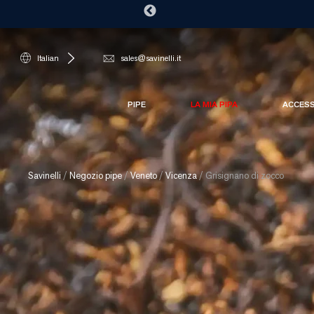
Italian
sales@savinelli.it
PIPE
LA MIA PIPA
ACCES
Savinelli
/
Negozio pipe
/
Veneto
/
Vicenza
/
Grisignano di zocco