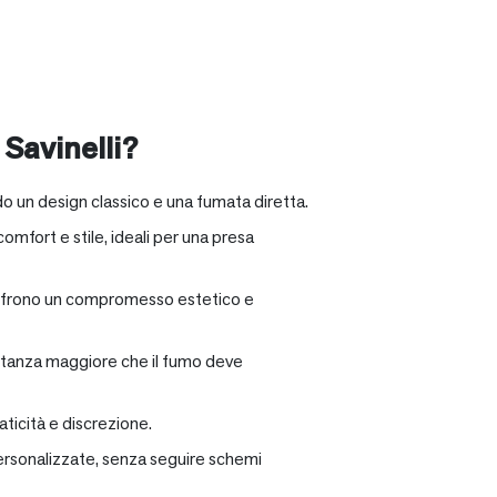
 Savinelli?
o un design classico e una fumata diretta.
omfort e stile, ideali per una presa
e offrono un compromesso estetico e
distanza maggiore che il fumo deve
ticità e discrezione.
personalizzate, senza seguire schemi