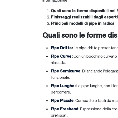
internazionale:
Quali sono le forme disponibili nel 
Finissaggi realizzabili dagli esperti 
Principali modelli di pipe in radica
Quali sono le forme disp
Pipe Dritte
:
Le pipe dritte presentano
Pipe Curve
:
Con un bocchino curvato ch
rilassata.
Pipe Semicurve
: Bilanciando l’elega
funzionale.
Pipe Lunghe
:
Le pipe lunghe, con il l
percorrere.
Pipe Piccole
: Compatte e facili da ma
Pipe Freehand
: Espressione della cr
prefissati.