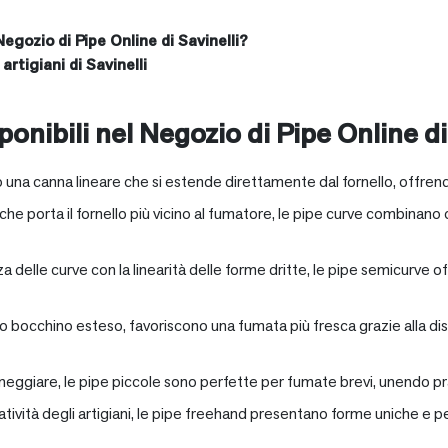
Negozio di Pipe Online di Savinelli?
artigiani di Savinelli
onibili nel Negozio di Pipe Online di
 una canna lineare che si estende direttamente dal fornello, offrend
e porta il fornello più vicino al fumatore, le pipe curve combinano c
nza delle curve con la linearità delle forme dritte, le pipe semicurv
oro bocchino esteso, favoriscono una fumata più fresca grazie alla 
neggiare, le pipe piccole sono perfette per fumate brevi, unendo pra
eatività degli artigiani, le pipe freehand presentano forme uniche e 