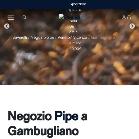
Savinelli
/
Negozio pipe
/
Veneto
/
Vicenza
/
Gambugliano
Negozio
Pipe
a
Gambugliano