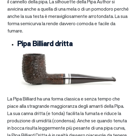
il cannello della pipa. La silhouette della Pipa Author si
avvicina anche a quella di una mela o di un pomodoro perché
anche la sua testa è meravigliosamente arrotondata. La sua
forma semicurva la rende davvero comoda e facile da
fumare.
Pipa Billiard dritta
La Pipa Billiard ha una forma classica e senza tempo che
piace alla stragrande maggioranza degli amanti della Pipa.
La sua canna dritta (e tonda) facilita la fumata e riduce la
produzione di umidità (condensa). Anche se quando tenuta
in bocca risulta leggermente più pesante di una pipa curva,
la Pipa Billiard Dritta è in realtà davvero piacevole da tenere