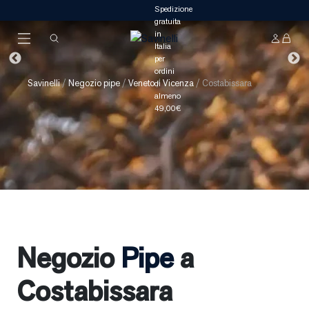
Savinelli
/
Negozio pipe
/
Veneto
/
Vicenza
/
Costabissara
Negozio
Pipe
a
Costabissara