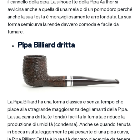
il cannello della pipa. La silhouette della Pipa Author si
avvicina anche a quella di una mela o di un pomodoro perché
anche la sua testa è meravigliosamente arrotondata. La sua
forma semicurva la rende davvero comoda e facile da
fumare.
Pipa Billiard dritta
La Pipa Billiard ha una forma classica e senza tempo che
piace alla stragrande maggioranza degli amanti della Pipa.
La sua canna dritta (e tonda) facilita la fumata e riduce la
produzione di umidità (condensa). Anche se quando tenuta
in bocca risulta leggermente più pesante di una pipa curva,
la Pipa Billiard Dritta è in realtà davvero piacevole da tenere