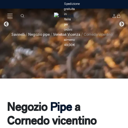
Savinelli
/
Negozio pipe
/
Veneto
/
Vicenza
/
Cornedo vicentino
Negozio
Pipe
a
Cornedo vicentino