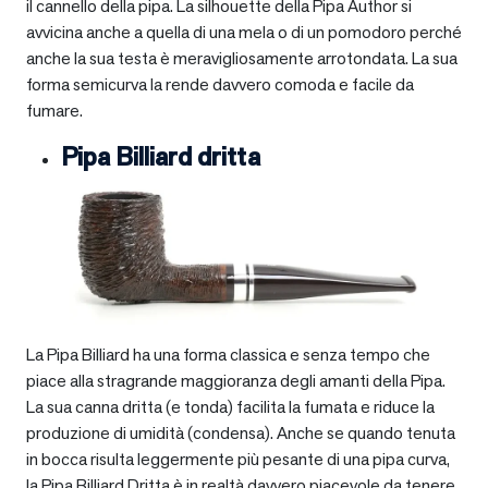
il cannello della pipa. La silhouette della Pipa Author si
avvicina anche a quella di una mela o di un pomodoro perché
anche la sua testa è meravigliosamente arrotondata. La sua
forma semicurva la rende davvero comoda e facile da
fumare.
Pipa Billiard dritta
La Pipa Billiard ha una forma classica e senza tempo che
piace alla stragrande maggioranza degli amanti della Pipa.
La sua canna dritta (e tonda) facilita la fumata e riduce la
produzione di umidità (condensa). Anche se quando tenuta
in bocca risulta leggermente più pesante di una pipa curva,
la Pipa Billiard Dritta è in realtà davvero piacevole da tenere