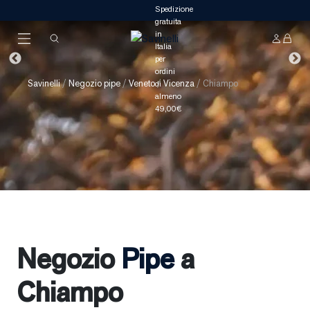
Savinelli
/
Negozio pipe
/
Veneto
/
Vicenza
/
Chiampo
Negozio
Pipe
a
Chiampo