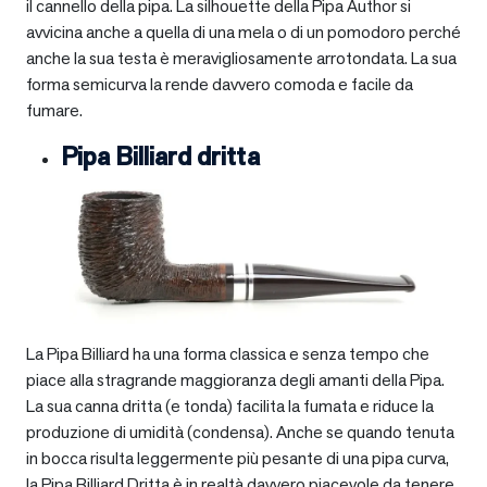
il cannello della pipa. La silhouette della Pipa Author si
avvicina anche a quella di una mela o di un pomodoro perché
anche la sua testa è meravigliosamente arrotondata. La sua
forma semicurva la rende davvero comoda e facile da
fumare.
Pipa Billiard dritta
La Pipa Billiard ha una forma classica e senza tempo che
piace alla stragrande maggioranza degli amanti della Pipa.
La sua canna dritta (e tonda) facilita la fumata e riduce la
produzione di umidità (condensa). Anche se quando tenuta
in bocca risulta leggermente più pesante di una pipa curva,
la Pipa Billiard Dritta è in realtà davvero piacevole da tenere