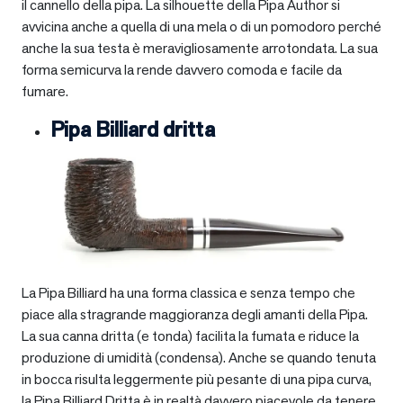
il cannello della pipa. La silhouette della Pipa Author si
avvicina anche a quella di una mela o di un pomodoro perché
anche la sua testa è meravigliosamente arrotondata. La sua
forma semicurva la rende davvero comoda e facile da
fumare.
Pipa Billiard dritta
La Pipa Billiard ha una forma classica e senza tempo che
piace alla stragrande maggioranza degli amanti della Pipa.
La sua canna dritta (e tonda) facilita la fumata e riduce la
produzione di umidità (condensa). Anche se quando tenuta
in bocca risulta leggermente più pesante di una pipa curva,
la Pipa Billiard Dritta è in realtà davvero piacevole da tenere