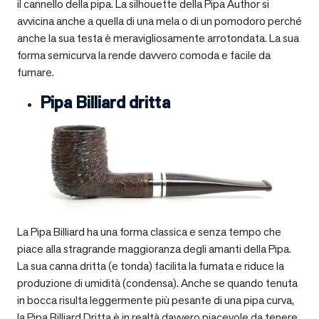
il cannello della pipa. La silhouette della Pipa Author si
avvicina anche a quella di una mela o di un pomodoro perché
anche la sua testa è meravigliosamente arrotondata. La sua
forma semicurva la rende davvero comoda e facile da
fumare.
Pipa Billiard dritta
La Pipa Billiard ha una forma classica e senza tempo che
piace alla stragrande maggioranza degli amanti della Pipa.
La sua canna dritta (e tonda) facilita la fumata e riduce la
produzione di umidità (condensa). Anche se quando tenuta
in bocca risulta leggermente più pesante di una pipa curva,
la Pipa Billiard Dritta è in realtà davvero piacevole da tenere