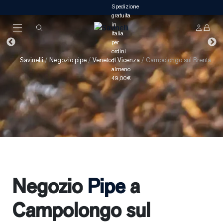
Savinelli
/
Negozio pipe
/
Veneto
/
Vicenza
/
Campolongo sul Brenta
Negozio
Pipe
a
Campolongo sul