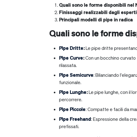
Quali sono le forme disponibili nel 
Finissaggi realizzabili dagli esperti 
Principali modelli di pipe in radica
Quali sono le forme disp
Pipe Dritte
:
Le pipe dritte presentano
Pipe Curve
:
Con un bocchino curvato ch
rilassata.
Pipe Semicurve
: Bilanciando l’elega
funzionale.
Pipe Lunghe
:
Le pipe lunghe, con il l
percorrere.
Pipe Piccole
: Compatte e facili da ma
Pipe Freehand
: Espressione della cr
prefissati.