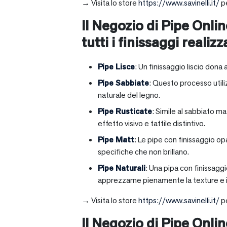
→ Visita lo store
https://www.savinelli.it/
pe
Il Negozio di Pipe Onlin
tutti i finissaggi realizz
Pipe Lisce
: Un finissaggio liscio dona 
Pipe Sabbiate
: Questo processo utili
naturale del legno.
Pipe Rusticate
: Simile al sabbiato m
effetto visivo e tattile distintivo.
Pipe Matt
: Le pipe con finissaggio op
specifiche che non brillano.
Pipe Naturali
: Una pipa con finissagg
apprezzarne pienamente la texture e il
→ Visita lo store
https://www.savinelli.it/
pe
Il Negozio di Pipe Onli