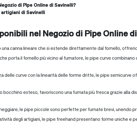
Negozio di Pipe Online di Savinelli?
artigiani di Savinelli
onibili nel Negozio di Pipe Online di
 una canna lineare che si estende direttamente dal fornello, offrend
e porta il fornello più vicino al fumatore, le pipe curve combinano c
nza delle curve con la linearità delle forme dritte, le pipe semicurv
oro bocchino esteso, favoriscono una fumata più fresca grazie alla 
neggiare, le pipe piccole sono perfette per fumate brevi, unendo pra
eatività degli artigiani, le pipe freehand presentano forme uniche e 