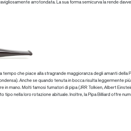
vigliosamente arrotondata. La sua forma semicurva la rende davve
za tempo che piace alla stragrande maggioranza degli amanti della Pip
ondensa). Anche se quando tenuta in bocca risulta leggermente più pe
e in mano. Molti famosi fumatori di pipa (JRR Tolkien, Albert Einstein
po nella loro rotazione abituale. Inoltre, la Pipa Billiard offre numer