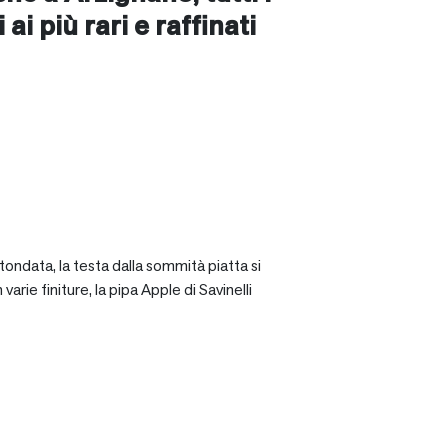
ai più rari e raffinati
tondata, la testa dalla sommità piatta si
rie finiture, la pipa Apple di Savinelli