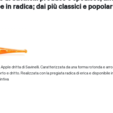
e in radica; dai più classici e popolari 
pple dritta di Savinelli. Caratterizzata da una forma rotonda e arro
dritto. Realizzata con la pregiata radica di erica e disponibile in va
intiva