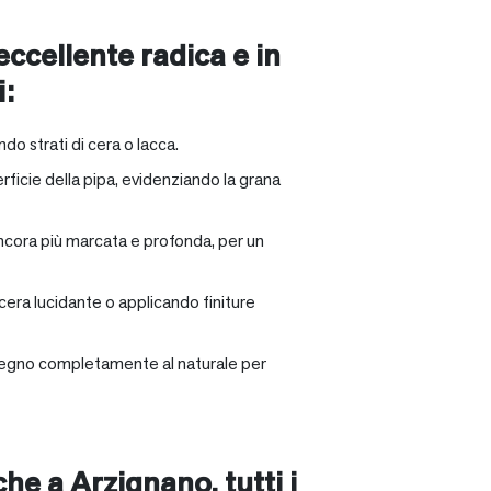
 eccellente radica e in
i:
ndo strati di cera o lacca.
rficie della pipa, evidenziando la grana
ancora più marcata e profonda, per un
 cera lucidante o applicando finiture
il legno completamente al naturale per
nche a
Arzignano
, tutti i