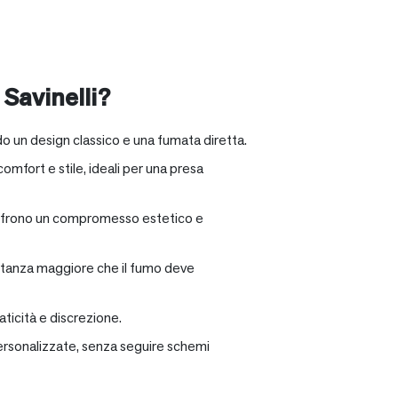
 Savinelli?
o un design classico e una fumata diretta.
omfort e stile, ideali per una presa
e offrono un compromesso estetico e
distanza maggiore che il fumo deve
ticità e discrezione.
personalizzate, senza seguire schemi