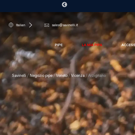
Italian
sales@savinelli.it
PIPE
LA MIA PIPA
ACCES
Savinelli
/
Negozio pipe
/
Veneto
/
Vicenza
/
Arzignano