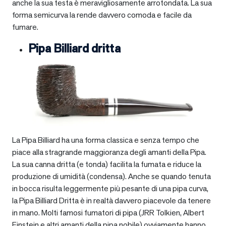
anche la sua testa è meravigliosamente arrotondata. La sua
forma semicurva la rende davvero comoda e facile da
fumare.
Pipa Billiard dritta
La Pipa Billiard ha una forma classica e senza tempo che
piace alla stragrande maggioranza degli amanti della Pipa.
La sua canna dritta (e tonda) facilita la fumata e riduce la
produzione di umidità (condensa). Anche se quando tenuta
in bocca risulta leggermente più pesante di una pipa curva,
la Pipa Billiard Dritta è in realtà davvero piacevole da tenere
in mano. Molti famosi fumatori di pipa (JRR Tolkien, Albert
Einstein e altri amanti della pipa nobile) ovviamente hanno