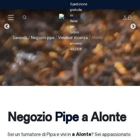
Savinelli
/
Negozio pipe
/
Veneto
/
Vicenza
/
Alonte
Negozio
Pipe
a Alonte
Sei un fumatore di Pipa e vivi in
a
Alonte
? Sei appassionato