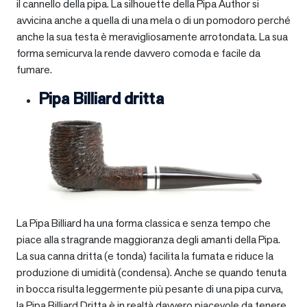
il cannello della pipa. La silhouette della Pipa Author si
avvicina anche a quella di una mela o di un pomodoro perché
anche la sua testa è meravigliosamente arrotondata. La sua
forma semicurva la rende davvero comoda e facile da
fumare.
Pipa Billiard dritta
La Pipa Billiard ha una forma classica e senza tempo che
piace alla stragrande maggioranza degli amanti della Pipa.
La sua canna dritta (e tonda) facilita la fumata e riduce la
produzione di umidità (condensa). Anche se quando tenuta
in bocca risulta leggermente più pesante di una pipa curva,
la Pipa Billiard Dritta è in realtà davvero piacevole da tenere