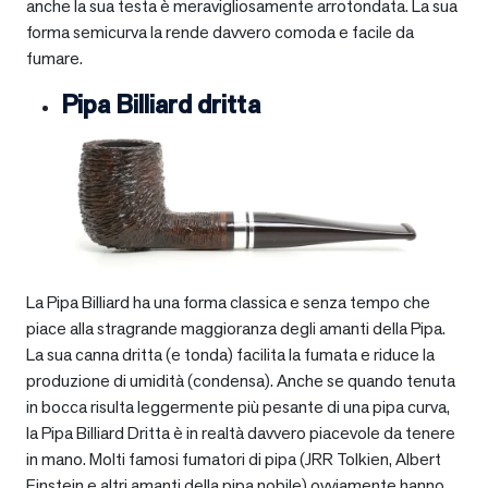
anche la sua testa è meravigliosamente arrotondata. La sua
forma semicurva la rende davvero comoda e facile da
fumare.
Pipa Billiard dritta
La Pipa Billiard ha una forma classica e senza tempo che
piace alla stragrande maggioranza degli amanti della Pipa.
La sua canna dritta (e tonda) facilita la fumata e riduce la
produzione di umidità (condensa). Anche se quando tenuta
in bocca risulta leggermente più pesante di una pipa curva,
la Pipa Billiard Dritta è in realtà davvero piacevole da tenere
in mano. Molti famosi fumatori di pipa (JRR Tolkien, Albert
Einstein e altri amanti della pipa nobile) ovviamente hanno