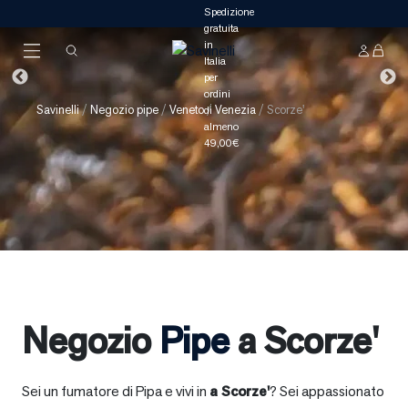
Savinelli
/
Negozio pipe
/
Veneto
/
Venezia
/
Scorze'
Negozio
Pipe
a Scorze'
Sei un fumatore di Pipa e vivi in
a
Scorze'
? Sei appassionato