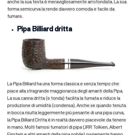
anche la sua testa è meravigliosamente arrotondata. La sua
forma semicurva la rende davvero comoda e facile da
fumare.
Pipa Billiard dritta
La Pipa Billiard ha una forma classica e senza tempo che
piace alla stragrande maggioranza degli amanti della Pipa.
La sua canna dritta (e tonda) facilita la fumata e riduce la
produzione di umidità (condensa). Anche se quando tenuta
in bocca risulta leggermente più pesante di una pipa curva,
la Pipa Billiard Dritta è in realtà davvero piacevole da tenere
in mano. Molti famosi fumatori di pipa (JRR Tolkien, Albert
Einstein e altri amanti della pipa nobile) ovviamente hanno