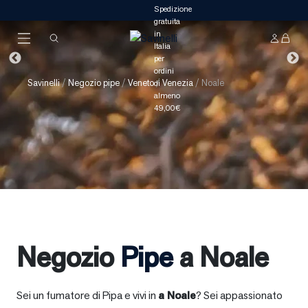
Savinelli
/
Negozio pipe
/
Veneto
/
Venezia
/
Noale
Negozio
Pipe
a Noale
Sei un fumatore di Pipa e vivi in
a
Noale
? Sei appassionato