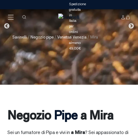
Savinelli
/
Negozio pipe
/
Veneto
/
Venezia
/
Mira
Negozio
Pipe
a Mira
Sei un fumatore di Pipa e vivi in
a
Mira
? Sei appassionato di