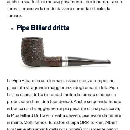
anche la sua testa è meravigliosamente arrotondata. La sua
forma semicurva la rende davvero comoda e facile da
fumare.
Pipa Billiard dritta
La Pipa Billiard ha una forma classica e senza tempo che
piace alla stragrande maggioranza degli amanti della Pipa.
La sua canna dritta (e tonda) facilita la fumata e riduce la
produzione di umidità (condensa). Anche se quando tenuta
in bocca risulta leggermente più pesante di una pipa curva,
la Pipa Billiard Dritta è in realtà davvero piacevole da tenere
in mano. Molti famosi fumatori di pipa (JRR Tolkien, Albert
Einstein e altri amanti della pipa nobile) ovviamente hanno