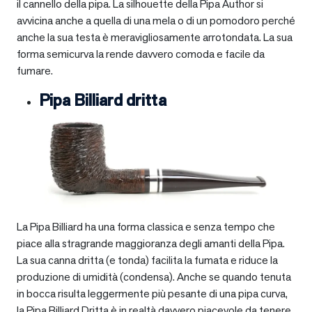
il cannello della pipa. La silhouette della Pipa Author si
avvicina anche a quella di una mela o di un pomodoro perché
anche la sua testa è meravigliosamente arrotondata. La sua
forma semicurva la rende davvero comoda e facile da
fumare.
Pipa Billiard dritta
La Pipa Billiard ha una forma classica e senza tempo che
piace alla stragrande maggioranza degli amanti della Pipa.
La sua canna dritta (e tonda) facilita la fumata e riduce la
produzione di umidità (condensa). Anche se quando tenuta
in bocca risulta leggermente più pesante di una pipa curva,
la Pipa Billiard Dritta è in realtà davvero piacevole da tenere