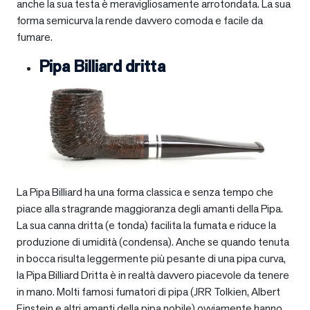
anche la sua testa è meravigliosamente arrotondata. La sua
forma semicurva la rende davvero comoda e facile da
fumare.
Pipa Billiard dritta
La Pipa Billiard ha una forma classica e senza tempo che
piace alla stragrande maggioranza degli amanti della Pipa.
La sua canna dritta (e tonda) facilita la fumata e riduce la
produzione di umidità (condensa). Anche se quando tenuta
in bocca risulta leggermente più pesante di una pipa curva,
la Pipa Billiard Dritta è in realtà davvero piacevole da tenere
in mano. Molti famosi fumatori di pipa (JRR Tolkien, Albert
Einstein e altri amanti della pipa nobile) ovviamente hanno