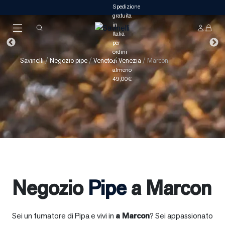
Savinelli
/
Negozio pipe
/
Veneto
/
Venezia
/
Marcon
Negozio
Pipe
a Marcon
Sei un fumatore di Pipa e vivi in
a
Marcon
? Sei appassionato