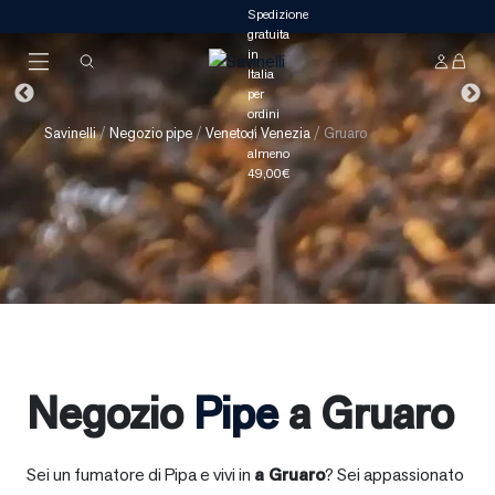
Savinelli
/
Negozio pipe
/
Veneto
/
Venezia
/
Gruaro
Negozio
Pipe
a Gruaro
Sei un fumatore di Pipa e vivi in
a
Gruaro
? Sei appassionato