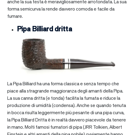
anche la sua testa è meravigliosamente arrotondata. La sua
forma semicurva la rende davvero comoda e facile da
fumare.
Pipa Billiard dritta
La Pipa Billiard ha una forma classica e senza tempo che
piace alla stragrande maggioranza degli amanti della Pipa.
La sua canna dritta (e tonda) facilita la fumata e riduce la
produzione di umidità (condensa). Anche se quando tenuta
in bocca risulta leggermente più pesante di una pipa curva,
la Pipa Billiard Dritta è in realtà davvero piacevole da tenere
in mano. Molti famosi fumatori di pipa (JRR Tolkien, Albert
Einstein e altri amanti della pipa nobile) ovviamente hanno