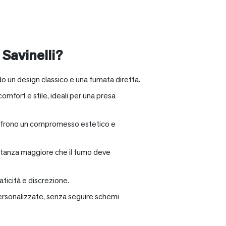
 Savinelli?
o un design classico e una fumata diretta.
omfort e stile, ideali per una presa
e offrono un compromesso estetico e
distanza maggiore che il fumo deve
ticità e discrezione.
personalizzate, senza seguire schemi