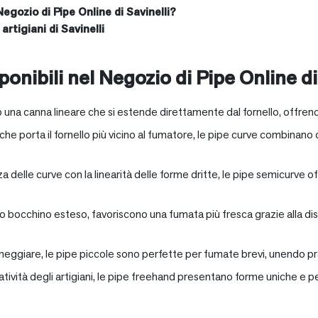
Negozio di Pipe Online di Savinelli?
artigiani di Savinelli
onibili nel Negozio di Pipe Online di
 una canna lineare che si estende direttamente dal fornello, offrend
e porta il fornello più vicino al fumatore, le pipe curve combinano c
nza delle curve con la linearità delle forme dritte, le pipe semicurv
oro bocchino esteso, favoriscono una fumata più fresca grazie alla 
neggiare, le pipe piccole sono perfette per fumate brevi, unendo pra
eatività degli artigiani, le pipe freehand presentano forme uniche e 