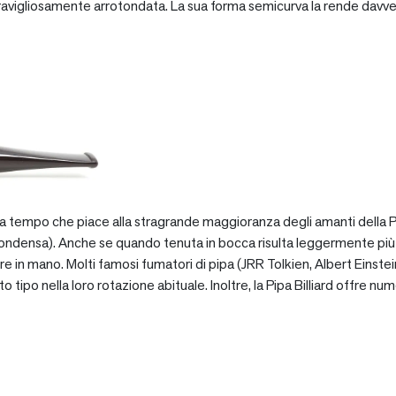
vigliosamente arrotondata. La sua forma semicurva la rende davve
za tempo che piace alla stragrande maggioranza degli amanti della Pip
ondensa). Anche se quando tenuta in bocca risulta leggermente più pe
e in mano. Molti famosi fumatori di pipa (JRR Tolkien, Albert Einstein
po nella loro rotazione abituale. Inoltre, la Pipa Billiard offre numer