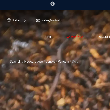
Italian
sales@savinelli.it
PIPE
LA MIA PIPA
ACCES
Savinelli
/
Negozio pipe
/
Veneto
/
Venezia
/
Dolo