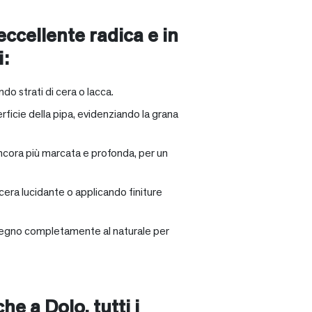
 eccellente radica e in
i:
ndo strati di cera o lacca.
rficie della pipa, evidenziando la grana
ancora più marcata e profonda, per un
 cera lucidante o applicando finiture
il legno completamente al naturale per
nche a
Dolo
, tutti i