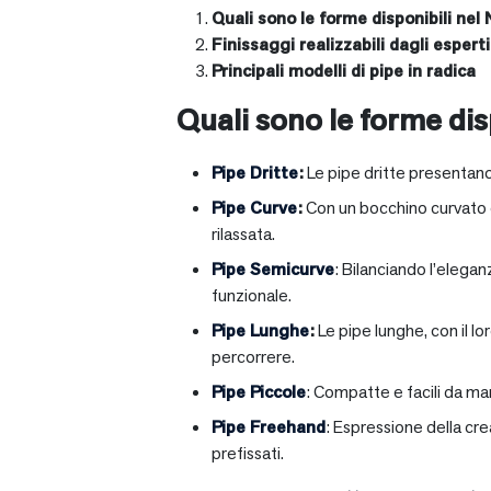
Quali sono le forme disponibili nel 
Finissaggi realizzabili dagli esperti 
Principali modelli di pipe in radica
Quali sono le forme disp
Pipe Dritte
:
Le pipe dritte presentano
Pipe Curve
:
Con un bocchino curvato ch
rilassata.
Pipe Semicurve
: Bilanciando l’elega
funzionale.
Pipe Lunghe
:
Le pipe lunghe, con il l
percorrere.
Pipe Piccole
: Compatte e facili da ma
Pipe Freehand
: Espressione della cr
prefissati.