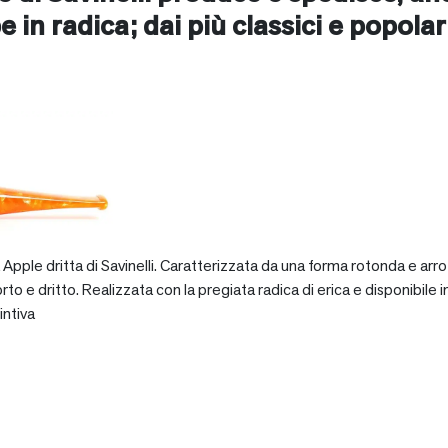
e in radica; dai più classici e popolari 
pple dritta di Savinelli. Caratterizzata da una forma rotonda e arro
dritto. Realizzata con la pregiata radica di erica e disponibile in va
intiva