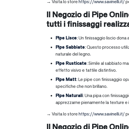
→ Visita lo store
https://www.savinelli.it/
pe
Il Negozio di Pipe Onlin
tutti i finissaggi realizz
Pipe Lisce
: Un finissaggio liscio dona 
Pipe Sabbiate
: Questo processo utili
naturale del legno.
Pipe Rusticate
: Simile al sabbiato m
effetto visivo e tattile distintivo.
Pipe Matt
: Le pipe con finissaggio op
specifiche che non brillano.
Pipe Naturali
: Una pipa con finissagg
apprezzarne pienamente la texture e il
→ Visita lo store
https://www.savinelli.it/
pe
Il Negozio di Pipe Onli