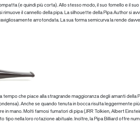
patta (e quindi più corta). Allo stesso modo, il suo fornello e il suo 
 rimuove il cannello della pipa. La silhouette della Pipa Author si avv
vigliosamente arrotondata. La sua forma semicurva la rende davve
za tempo che piace alla stragrande maggioranza degli amanti della Pip
ondensa). Anche se quando tenuta in bocca risulta leggermente più pe
e in mano. Molti famosi fumatori di pipa (JRR Tolkien, Albert Einstein
po nella loro rotazione abituale. Inoltre, la Pipa Billiard offre numer