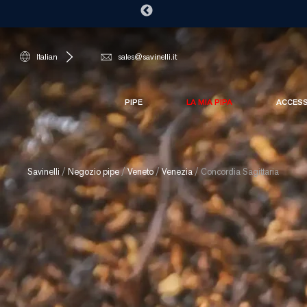
Italian
sales@savinelli.it
PIPE
LA MIA PIPA
ACCES
Savinelli
/
Negozio pipe
/
Veneto
/
Venezia
/
Concordia Sagittaria