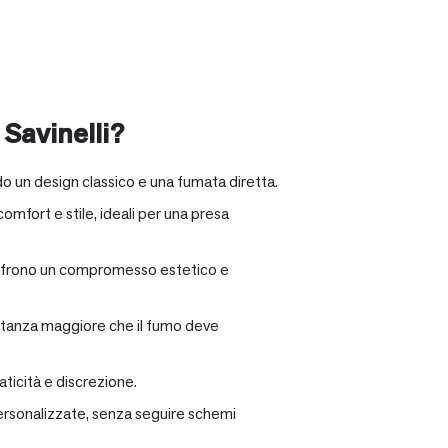
 Savinelli?
o un design classico e una fumata diretta.
omfort e stile, ideali per una presa
e offrono un compromesso estetico e
distanza maggiore che il fumo deve
ticità e discrezione.
personalizzate, senza seguire schemi