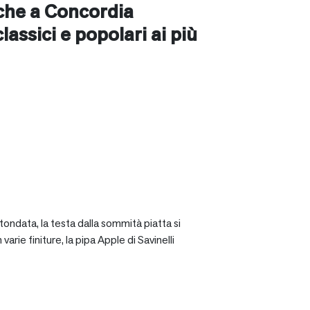
nche a
Concordia
 classici e popolari ai più
tondata, la testa dalla sommità piatta si
rie finiture, la pipa Apple di Savinelli