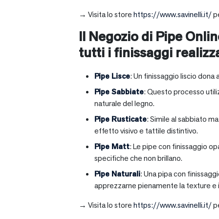
→ Visita lo store
https://www.savinelli.it/
pe
Il Negozio di Pipe Onlin
tutti i finissaggi realizz
Pipe Lisce
: Un finissaggio liscio dona 
Pipe Sabbiate
: Questo processo utili
naturale del legno.
Pipe Rusticate
: Simile al sabbiato m
effetto visivo e tattile distintivo.
Pipe Matt
: Le pipe con finissaggio op
specifiche che non brillano.
Pipe Naturali
: Una pipa con finissagg
apprezzarne pienamente la texture e il
→ Visita lo store
https://www.savinelli.it/
pe