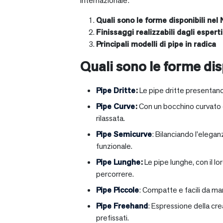
internazionale:
Quali sono le forme disponibili nel 
Finissaggi realizzabili dagli esperti 
Principali modelli di pipe in radica
Quali sono le forme disp
Pipe Dritte
:
Le pipe dritte presentano
Pipe Curve
:
Con un bocchino curvato ch
rilassata.
Pipe Semicurve
: Bilanciando l’elega
funzionale.
Pipe Lunghe
:
Le pipe lunghe, con il l
percorrere.
Pipe Piccole
: Compatte e facili da ma
Pipe Freehand
: Espressione della cr
prefissati.