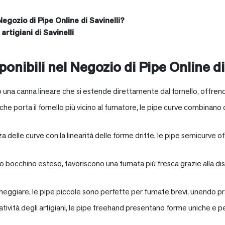
Negozio di Pipe Online di Savinelli?
artigiani di Savinelli
onibili nel Negozio di Pipe Online di
 una canna lineare che si estende direttamente dal fornello, offrend
e porta il fornello più vicino al fumatore, le pipe curve combinano c
nza delle curve con la linearità delle forme dritte, le pipe semicurv
oro bocchino esteso, favoriscono una fumata più fresca grazie alla 
neggiare, le pipe piccole sono perfette per fumate brevi, unendo pra
eatività degli artigiani, le pipe freehand presentano forme uniche e 