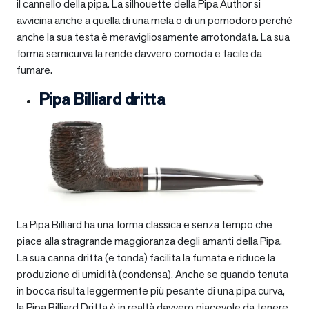
il cannello della pipa. La silhouette della Pipa Author si
avvicina anche a quella di una mela o di un pomodoro perché
anche la sua testa è meravigliosamente arrotondata. La sua
forma semicurva la rende davvero comoda e facile da
fumare.
Pipa Billiard dritta
La Pipa Billiard ha una forma classica e senza tempo che
piace alla stragrande maggioranza degli amanti della Pipa.
La sua canna dritta (e tonda) facilita la fumata e riduce la
produzione di umidità (condensa). Anche se quando tenuta
in bocca risulta leggermente più pesante di una pipa curva,
la Pipa Billiard Dritta è in realtà davvero piacevole da tenere