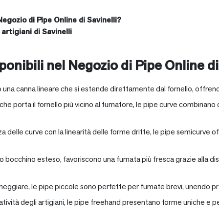
Negozio di Pipe Online di Savinelli?
artigiani di Savinelli
onibili nel Negozio di Pipe Online di
 una canna lineare che si estende direttamente dal fornello, offrend
e porta il fornello più vicino al fumatore, le pipe curve combinano c
nza delle curve con la linearità delle forme dritte, le pipe semicurv
oro bocchino esteso, favoriscono una fumata più fresca grazie alla 
neggiare, le pipe piccole sono perfette per fumate brevi, unendo pra
eatività degli artigiani, le pipe freehand presentano forme uniche e 