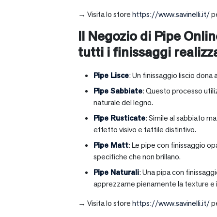
→ Visita lo store
https://www.savinelli.it/
pe
Il Negozio di Pipe Onlin
tutti i finissaggi realizz
Pipe Lisce
: Un finissaggio liscio dona 
Pipe Sabbiate
: Questo processo utili
naturale del legno.
Pipe Rusticate
: Simile al sabbiato m
effetto visivo e tattile distintivo.
Pipe Matt
: Le pipe con finissaggio op
specifiche che non brillano.
Pipe Naturali
: Una pipa con finissagg
apprezzarne pienamente la texture e il
→ Visita lo store
https://www.savinelli.it/
pe