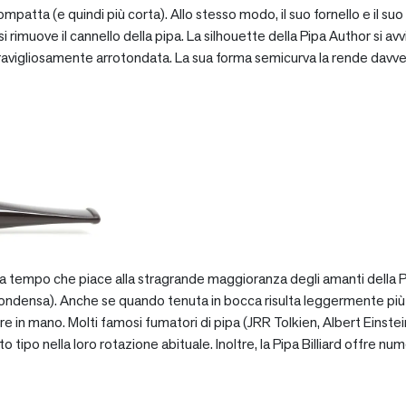
patta (e quindi più corta). Allo stesso modo, il suo fornello e il suo 
 rimuove il cannello della pipa. La silhouette della Pipa Author si avv
vigliosamente arrotondata. La sua forma semicurva la rende davve
za tempo che piace alla stragrande maggioranza degli amanti della Pip
ondensa). Anche se quando tenuta in bocca risulta leggermente più pe
e in mano. Molti famosi fumatori di pipa (JRR Tolkien, Albert Einstein
po nella loro rotazione abituale. Inoltre, la Pipa Billiard offre numer