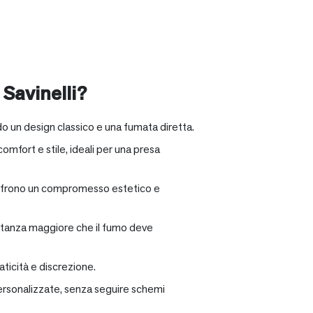
 Savinelli?
o un design classico e una fumata diretta.
omfort e stile, ideali per una presa
e offrono un compromesso estetico e
distanza maggiore che il fumo deve
ticità e discrezione.
personalizzate, senza seguire schemi