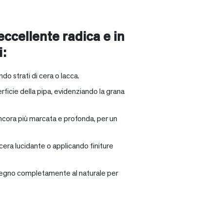
 eccellente radica e in
i:
ndo strati di cera o lacca.
rficie della pipa, evidenziando la grana
ancora più marcata e profonda, per un
 cera lucidante o applicando finiture
il legno completamente al naturale per