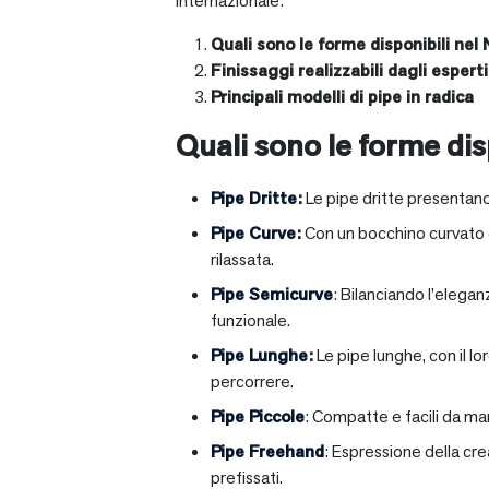
internazionale:
Quali sono le forme disponibili nel 
Finissaggi realizzabili dagli esperti 
Principali modelli di pipe in radica
Quali sono le forme disp
Pipe Dritte
:
Le pipe dritte presentano
Pipe Curve
:
Con un bocchino curvato ch
rilassata.
Pipe Semicurve
: Bilanciando l’elega
funzionale.
Pipe Lunghe
:
Le pipe lunghe, con il l
percorrere.
Pipe Piccole
: Compatte e facili da ma
Pipe Freehand
: Espressione della cr
prefissati.