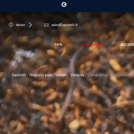
Italian
sales@savinelli.it
PIPE
LA MIA PIPA
ACCES
Savinelli
/
Negozio pipe
/
Veneto
/
Venezia
/
Campolongo Maggiore