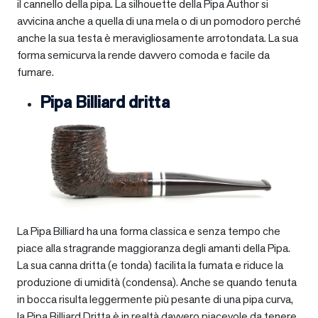
il cannello della pipa. La silhouette della Pipa Author si
avvicina anche a quella di una mela o di un pomodoro perché
anche la sua testa è meravigliosamente arrotondata. La sua
forma semicurva la rende davvero comoda e facile da
fumare.
Pipa Billiard dritta
La Pipa Billiard ha una forma classica e senza tempo che
piace alla stragrande maggioranza degli amanti della Pipa.
La sua canna dritta (e tonda) facilita la fumata e riduce la
produzione di umidità (condensa). Anche se quando tenuta
in bocca risulta leggermente più pesante di una pipa curva,
la Pipa Billiard Dritta è in realtà davvero piacevole da tenere