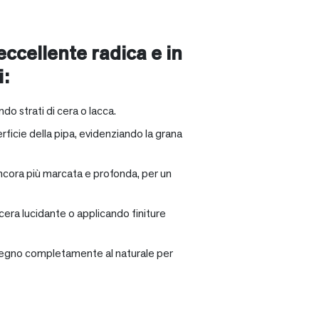
 eccellente radica e in
i:
ndo strati di cera o lacca.
rficie della pipa, evidenziando la grana
ancora più marcata e profonda, per un
 cera lucidante o applicando finiture
il legno completamente al naturale per