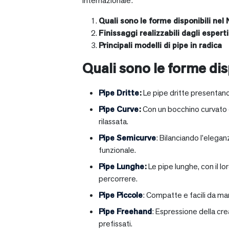
internazionale:
Quali sono le forme disponibili nel 
Finissaggi realizzabili dagli esperti 
Principali modelli di pipe in radica
Quali sono le forme disp
Pipe Dritte
:
Le pipe dritte presentano
Pipe Curve
:
Con un bocchino curvato ch
rilassata.
Pipe Semicurve
: Bilanciando l’elega
funzionale.
Pipe Lunghe
:
Le pipe lunghe, con il l
percorrere.
Pipe Piccole
: Compatte e facili da ma
Pipe Freehand
: Espressione della cr
prefissati.