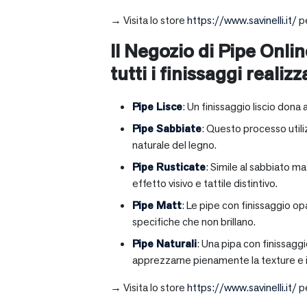
→ Visita lo store
https://www.savinelli.it/
pe
Il Negozio di Pipe Onlin
tutti i finissaggi realizz
Pipe Lisce
: Un finissaggio liscio dona 
Pipe Sabbiate
: Questo processo utili
naturale del legno.
Pipe Rusticate
: Simile al sabbiato m
effetto visivo e tattile distintivo.
Pipe Matt
: Le pipe con finissaggio op
specifiche che non brillano.
Pipe Naturali
: Una pipa con finissagg
apprezzarne pienamente la texture e il
→ Visita lo store
https://www.savinelli.it/
pe