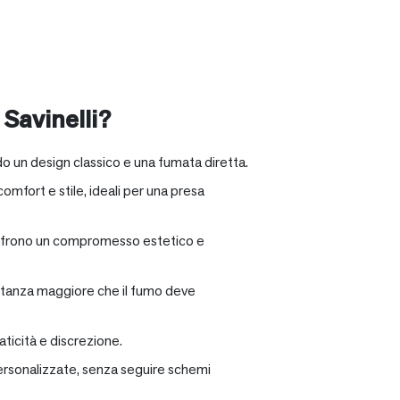
 Savinelli?
o un design classico e una fumata diretta.
omfort e stile, ideali per una presa
e offrono un compromesso estetico e
distanza maggiore che il fumo deve
ticità e discrezione.
personalizzate, senza seguire schemi