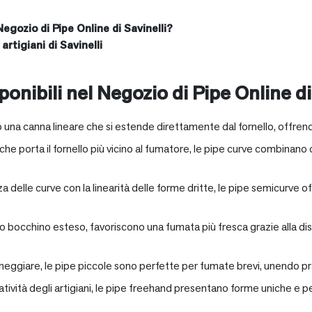
Negozio di Pipe Online di Savinelli?
artigiani di Savinelli
onibili nel Negozio di Pipe Online di
 una canna lineare che si estende direttamente dal fornello, offrend
e porta il fornello più vicino al fumatore, le pipe curve combinano c
nza delle curve con la linearità delle forme dritte, le pipe semicurv
oro bocchino esteso, favoriscono una fumata più fresca grazie alla 
neggiare, le pipe piccole sono perfette per fumate brevi, unendo pra
eatività degli artigiani, le pipe freehand presentano forme uniche e 