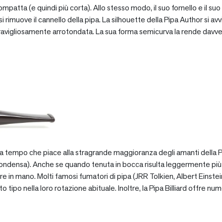
patta (e quindi più corta). Allo stesso modo, il suo fornello e il suo 
 rimuove il cannello della pipa. La silhouette della Pipa Author si avv
vigliosamente arrotondata. La sua forma semicurva la rende davve
za tempo che piace alla stragrande maggioranza degli amanti della Pip
ondensa). Anche se quando tenuta in bocca risulta leggermente più pe
e in mano. Molti famosi fumatori di pipa (JRR Tolkien, Albert Einstein
po nella loro rotazione abituale. Inoltre, la Pipa Billiard offre numer