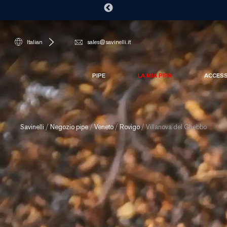
Italian
sales@savinelli.it
PIPE
LA MIA PIPA
ACCES
Savinelli
/
Negozio pipe
/
Veneto
/
Rovigo
/
Villanova del Ghebbo