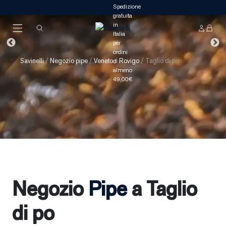
Savinelli
/
Negozio pipe
/
Veneto
/
Rovigo
/
Taglio di po
Negozio
Pipe
a Taglio
di po