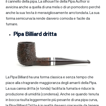
il cannello della pipa. La silhouette della Pipa Author si
avvicina anche a quella di una mela o di un pomodoro perché
anche la sua testa è meravigliosamente arrotondata. La sua
forma semicurva la rende davvero comoda e facile da
fumare.
Pipa Billiard dritta
La Pipa Billiard ha una forma classica e senza tempo che
piace alla stragrande maggioranza degli amanti della Pipa.
La sua canna dritta (e tonda) facilita la fumata e riduce la
produzione di umidità (condensa). Anche se quando tenuta
in bocca risulta leggermente più pesante di una pipa curva,
la Pipa Billiard Dritta è in realtà davvero piacevole da tenere