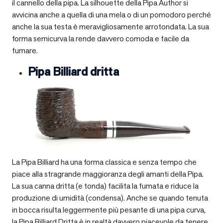
il cannello della pipa. La silhouette della Pipa Author si
avvicina anche a quella di una mela o di un pomodoro perché
anche la sua testa è meravigliosamente arrotondata. La sua
forma semicurva la rende davvero comoda e facile da
fumare.
Pipa Billiard dritta
La Pipa Billiard ha una forma classica e senza tempo che
piace alla stragrande maggioranza degli amanti della Pipa.
La sua canna dritta (e tonda) facilita la fumata e riduce la
produzione di umidità (condensa). Anche se quando tenuta
in bocca risulta leggermente più pesante di una pipa curva,
la Pipa Billiard Dritta è in realtà davvero piacevole da tenere