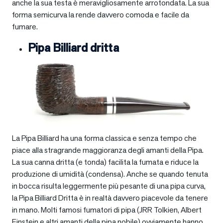
anche la sua testa è meravigliosamente arrotondata. La sua
forma semicurva la rende davvero comoda e facile da
fumare.
Pipa Billiard dritta
La Pipa Billiard ha una forma classica e senza tempo che
piace alla stragrande maggioranza degli amanti della Pipa.
La sua canna dritta (e tonda) facilita la fumata e riduce la
produzione di umidità (condensa). Anche se quando tenuta
in bocca risulta leggermente più pesante di una pipa curva,
la Pipa Billiard Dritta è in realtà davvero piacevole da tenere
in mano. Molti famosi fumatori di pipa (JRR Tolkien, Albert
Einstein e altri amanti della pipa nobile) ovviamente hanno