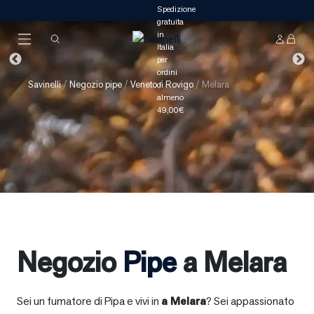
Savinelli
/
Negozio pipe
/
Veneto
/
Rovigo
/
Melara
Negozio
Pipe
a Melara
Sei un fumatore di Pipa e vivi in
a
Melara
? Sei appassionato