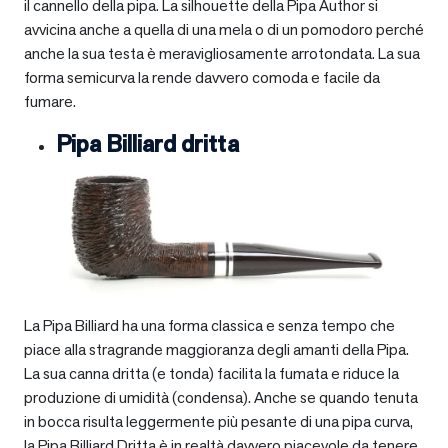
il cannello della pipa. La silhouette della Pipa Author si
avvicina anche a quella di una mela o di un pomodoro perché
anche la sua testa è meravigliosamente arrotondata. La sua
forma semicurva la rende davvero comoda e facile da
fumare.
Pipa Billiard dritta
La Pipa Billiard ha una forma classica e senza tempo che
piace alla stragrande maggioranza degli amanti della Pipa.
La sua canna dritta (e tonda) facilita la fumata e riduce la
produzione di umidità (condensa). Anche se quando tenuta
in bocca risulta leggermente più pesante di una pipa curva,
la Pipa Billiard Dritta è in realtà davvero piacevole da tenere